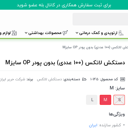
برای ثبت سفارش همکاری در کانال بله عضو شوید
ارتوپدی و کمک درمانی
محصولات بهداشتی
لوازم 
(100 عددی) بدون پودر OP سایزM
دستکش لاتکس (100 عددی) بدون پودر OP سایزM
کد محصول:
‎1-145
دسته‌بندی:
دستکش لاتکس
برند:
شرکت حریر ایران
سایز:
M
L
M
S
ویژگی‌ها
کشور سازنده:
ایران