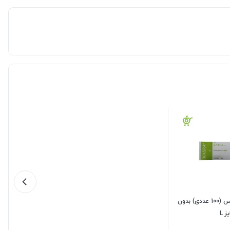
دستکش لاتکس (100 عددی) بدون
 L