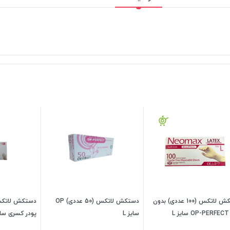
دستکش لاتکس (100 عددی) بدون
دستکش لاتکس (50 عددی) OP
پودر OP-PERFECT سایز L
سایز L
پودر کسری سایز
مکس)