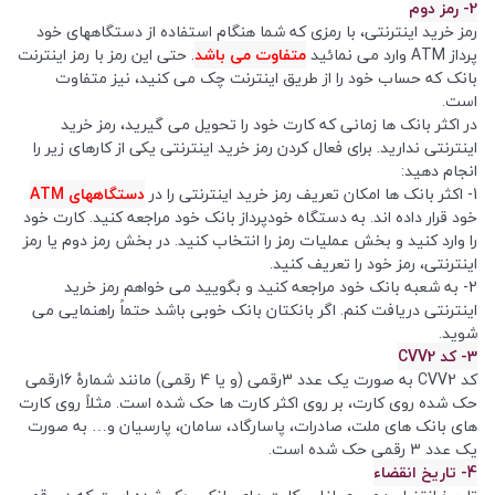
2- رمز دوم
رمز خرید اینترنتی، با رمزی که شما هنگام استفاده از دستگاههای خود
پرداز ATM وارد می نمائید
متفاوت می باشد
. حتی این رمز با رمز اینترنت
بانک که حساب خود را از طریق اینترنت چک می کنید، نیز متفاوت
است.
در اکثر بانک ها زمانی که کارت خود را تحویل می گیرید، رمز خرید
اینترنتی ندارید. برای فعال کردن رمز خرید اینترنتی یکی از کارهای زیر را
انجام دهید:
1- اکثر بانک ها امکان تعریف رمز خرید اینترنتی را در
دستگاههای ATM
خود قرار داده اند. به دستگاه خودپرداز بانک خود مراجعه کنید. کارت خود
را وارد کنید و بخش عملیات رمز را انتخاب کنید. در بخش رمز دوم یا رمز
اینترنتی، رمز خود را تعریف کنید.
2- به شعبه بانک خود مراجعه کنید و بگویید می خواهم رمز خرید
اینترنتی دریافت کنم. اگر بانکتان بانک خوبی باشد حتماً راهنمایی می
شوید.
3- کد CVV2
کد CVV2 به صورت یک عدد 3رقمی (و یا 4 رقمی) مانند شمارۀ 16رقمی
حک شده روی کارت، بر روی اکثر کارت ها حک شده است. مثلاً روی کارت
های بانک های ملت، صادرات، پاسارگاد، سامان، پارسیان و… به صورت
یک عدد 3 رقمی حک شده است.
4- تاریخ انقضاء