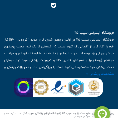
فروشگاه اینترنتی سیب 115
فروشگاه اینترنتی سیب 115 در اولین روزهای شروع قرن جدید ( فروردین 1401) کار
خود را آغاز کرد. از آنجایی که گروه سیب 115 قسمتی از یک تیم مجرب پرستاری
در شهرجهانی یزد بوده است و سال‌ها در ارائه خدمات شایسته نگهداری و مراقبت
حرفه‌ای (پرستاری) و همینطور تامین کالا و تجهیزات پزشکی مورد نیاز بیماران
تحت پوشش خود خدمت‌رسانی کرده است با ویژگی‌های کالا و تجهیزات پزشکی و
مشاهده بیشتر
برترین برندهای موجود در بازار اطلاعات بسیار ارزشمندی را دارا می‌باشد
آدرس: یزد، خیابان کاشانی، روبروی بیمارستان بهمن | تلفن همراه: 09136243383
| تلفن تماس : 36333383-035 | ایمیل: Info@Sib115.com
©
کلیه حقوق این سایت متعلق به سیب 115 (
فروشگاه لوازم پزشکی سیب 115
) است، توسعه و
کدنویسی توسط
سپکام سیستم