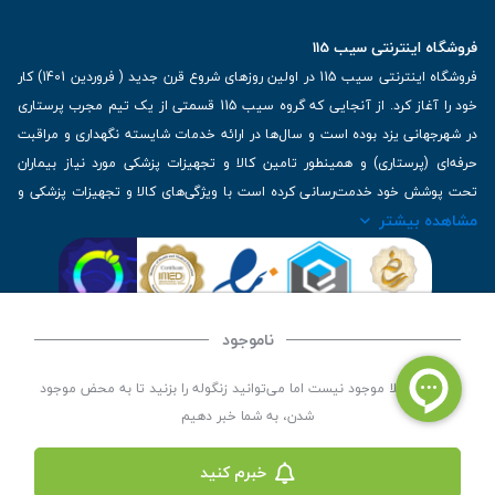
فروشگاه اینترنتی سیب 115
فروشگاه اینترنتی سیب 115 در اولین روزهای شروع قرن جدید ( فروردین 1401) کار
خود را آغاز کرد. از آنجایی که گروه سیب 115 قسمتی از یک تیم مجرب پرستاری
در شهرجهانی یزد بوده است و سال‌ها در ارائه خدمات شایسته نگهداری و مراقبت
حرفه‌ای (پرستاری) و همینطور تامین کالا و تجهیزات پزشکی مورد نیاز بیماران
تحت پوشش خود خدمت‌رسانی کرده است با ویژگی‌های کالا و تجهیزات پزشکی و
مشاهده بیشتر
برترین برندهای موجود در بازار اطلاعات بسیار ارزشمندی را دارا می‌باشد
آدرس: یزد، خیابان کاشانی، روبروی بیمارستان بهمن | تلفن همراه: 09136243383
| تلفن تماس : 36333383-035 | ایمیل: Info@Sib115.com
ناموجود
©
کلیه حقوق این سایت متعلق به سیب 115 (
فروشگاه لوازم پزشکی سیب 115
) است، توسعه و
این کالا فعلا موجود نیست اما می‌توانید زنگوله را بزنید تا به محض موجود
کدنویسی توسط
سپکام سیستم
شدن، به شما خبر دهیم
خبرم کنید