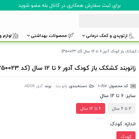
برای ثبت سفارش همکاری در کانال بله عضو شوید
ارتوپدی و کمک درمانی
محصولات بهداشتی
لوازم 
شکک باز کودک آدور 6 تا 12 سال (کد 350023)
زانوبند کشکک باز کودک آدور 6 تا 12 سال (کد 350023)
کد محصول:
‎1-1912
دسته‌بندی:
زانو بند
برند:
آدور ADOR
سایز:
6 تا 12 سال
2 تا 6 سال
6 تا 12 سال
اندازه:
کودک
کودک