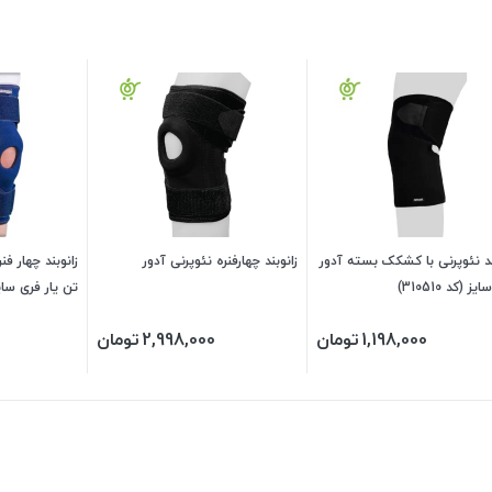
ند نئوپرنی با کشکک بسته آدور
زانوبند چهارفنره نئوپرنی آدور
زانوبند چهار فن
ز (کد 310510)
تن یار فری سای
1,198,000
تومان
2,998,000
تومان