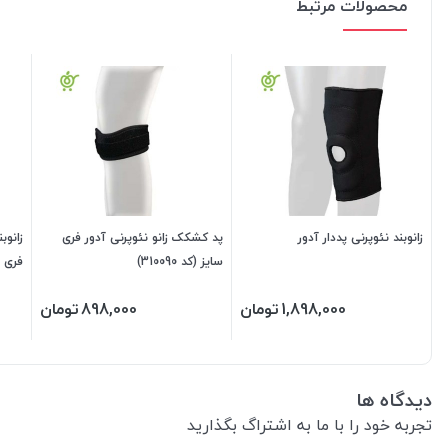
محصولات مرتبط
زانوبند نئوپرنی پددار آدور
پد کشکک زانو نئوپرنی آدور فری
زانوب
سایز (کد 310090)
فری سای
1,898,000
تومان
898,000
تومان
دیدگاه ها
تجربه خود را با ما به اشتراگ بگذارید