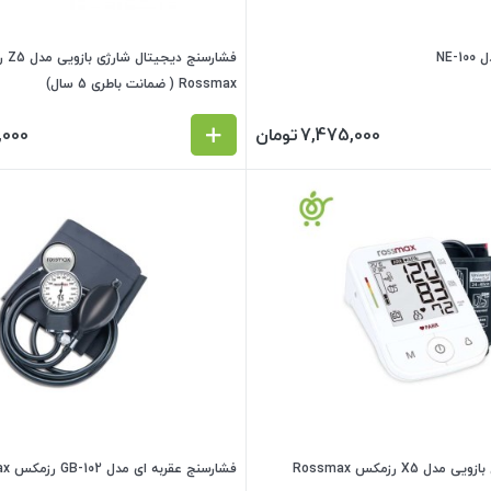
NE-
فشارسنج
Rossmax ( ضمانت باطری 5 سال)
7,475,000
تومان
,000
 X5 رزمکس Rossmax
فشارسنج عقربه ای مدل GB-102 رزمکس Rossmax