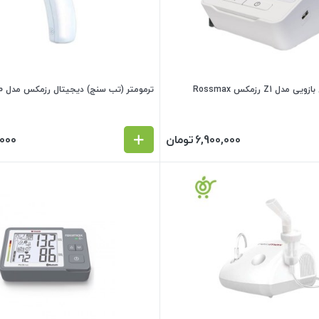
 Z1 رزمکس Rossmax
ترمومتر (تب سنج) دیجیتال رزمکس مدل HC-700
6,900,000
تومان
,000