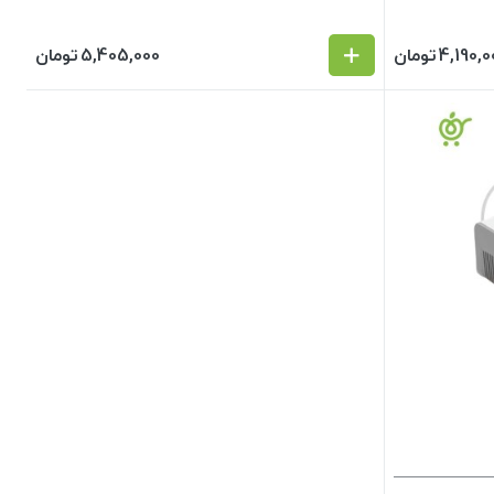
4,190,0
تومان
5,405,000
تومان