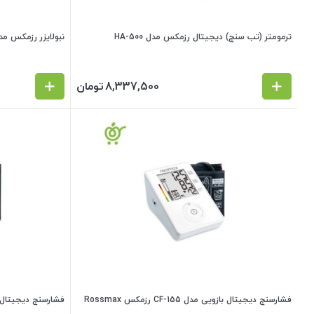
ترمومتر (تب سنج) دیجیتال رزمکس مدل HA-500
نبولایزر رزمکس مدل 100
8,337,500
تومان
فشارسنج دیجیتال بازویی مدل CF-155 رزمکس Rossmax
فشارسنج دیجیتال بازویی مدل