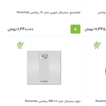
 دیجیتال شارژی بازویی مدل Z5 رزمکس
فشارسنج دیجیتال بازویی مدل X1 رزمکس Rossmax
16,445
تومان
6,440,000
تومان
ترازو دیجیتال مدل WB-101 رزمکس Rossmax