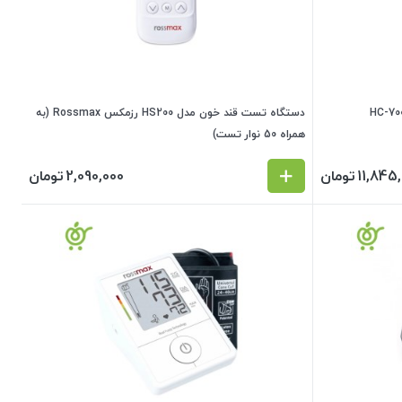
دستگاه تست قند خون مدل HS200 رزمکس Rossmax (به
همراه 50 نوار تست)
11,845
تومان
2,090,000
تومان