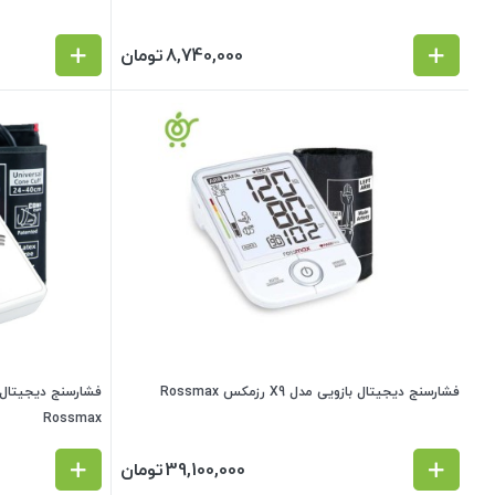
8,740,000
تومان
فشارسنج دیجیتال بازویی مدل X9 رزمکس Rossmax
Rossmax
39,100,000
تومان