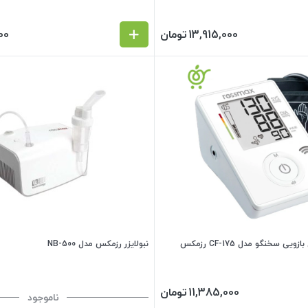
13,915,000
تومان
00
فشارسنج دیجیتال بازویی سخنگو مدل CF-175 رزمکس
نبولایزر رزمکس مدل NB-500
11,385,000
تومان
ناموجود