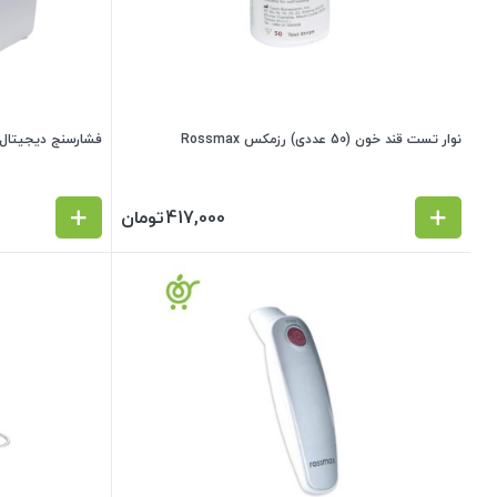
نوار تست قند خون (50 عددی) رزمکس Rossmax
فشارسنج دیجیتال بازویی مدل
417,000
تومان