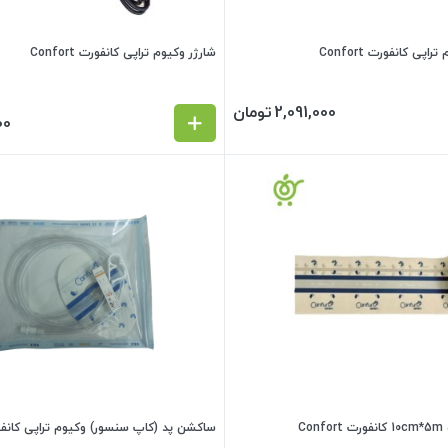
شارژر وکیوم تراپی کانفورت Confort
2,091,000
تومان
00
C
ساکشن پد (کاپ سنسور) وکیوم تراپی کانفورت ort