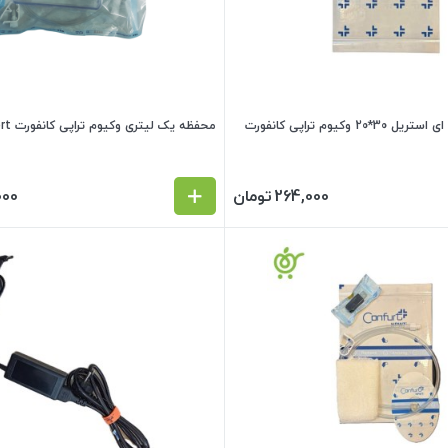
چسب شفاف ورقه ای استریل 30*20 وکیوم تراپی کانفورت
محفظه یک لیتری وکیوم تراپی کانفورت Confort
264,000
تومان
000