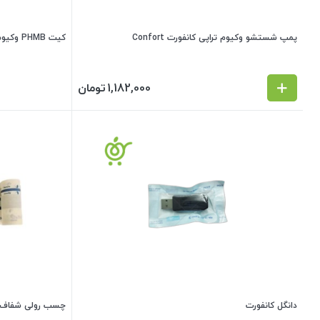
پمپ شستشو وکیوم تراپی کانفورت Confort
کیت PHMB وکیوم تراپی کانفورت Confort
1,182,000
تومان
دانگل کانفورت
چسب رولی شفاف 10cm*5m کانفورت onfort