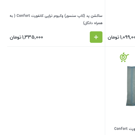
ساکشن پد (کاپ سنسور) وکیوم تراپی کانفورت Confort ( به
همراه دانگل)
1,099,0
تومان
1,335,000
تومان
Conf