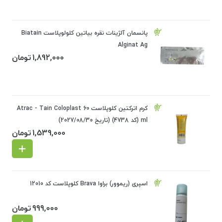
پانسمان آلژینات نقره بیاتین کلولوپلاست Biatain
Alginat Ag
1,892,000
تومان
کرم اترکتین کلوپلاست Atrac - Tain Coloplast 60
ml (کد 4738) (تاریخ 2027/08/30)
1,539,000
تومان
اسپری (ریموور) براوا Brava کلوپلاست کد 12010
999,000
تومان