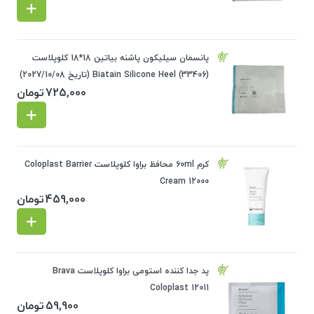
پانسمان سیلیکون پاشنه بیاتین 18*18 کلوپلاست
Biatain Silicone Heel (33406) (تاریخ 2027/10/08)
725,000
تومان
کرم 60ml محافظ براوا کلوپلاست Coloplast Barrier
Cream 12000
459,000
تومان
پد جدا کننده استومی براوا کلوپلاست Brava
Coloplast 12011
59,900
تومان