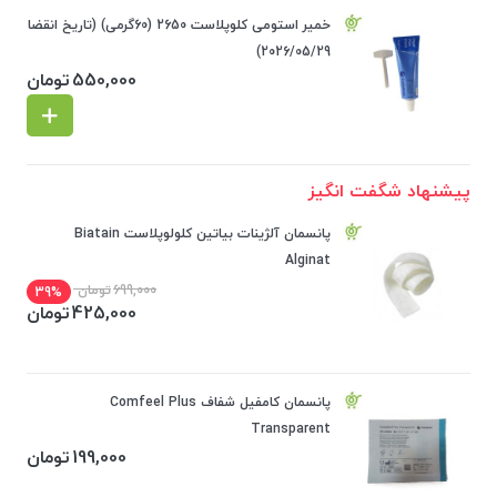
خمیر استومی کلوپلاست 2650 (60گرمی) (تاریخ انقضا
2026/05/29)
550,000
تومان
پیشنهاد شگفت انگیز
پانسمان آلژینات بیاتین کلولوپلاست Biatain
Alginat
699,000
تومان
39%
425,000
تومان
پانسمان کامفیل شفاف Comfeel Plus
Transparent
199,000
تومان