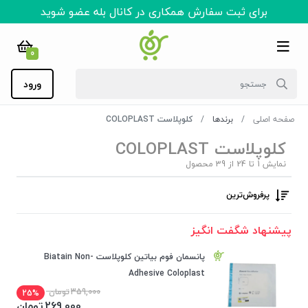
برای ثبت سفارش همکاری در کانال بله عضو شوید
0
ورود
صفحه اصلی
برندها
کلوپلاست COLOPLAST
کلوپلاست COLOPLAST
نمایش 1 تا 24 از 39 محصول
پرفروش‌ترین‌
پیشنهاد شگفت انگیز
پانسمان فوم بیاتین کلوپلاست Biatain Non-
Adhesive Coloplast
359,000
تومان
25%
269,000
تومان