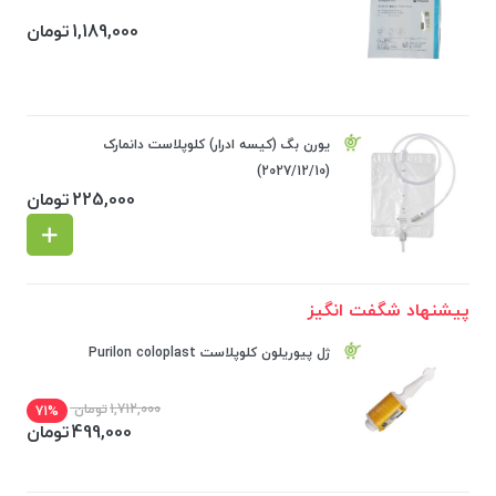
1,189,000
تومان
یورن بگ (کیسه ادرار) کلوپلاست دانمارک
(2027/12/10)
225,000
تومان
پیشنهاد شگفت انگیز
ژل پیوریلون کلوپلاست Purilon coloplast
1,712,000
تومان
71%
499,000
تومان