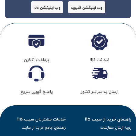
وب اپلیکشن اندروید
وب اپلیکشن ios
آغاز ماجرا به دهه ۱۹۵۰ میلادی بازمی‌گردد؛ زمانی که پرستاری دلسوز به نام الیس
سورنسن (Elise Sørensen)، با مشکلی شخصی و عمیق مواجه شد. خواهرش، تورا
(Thora)، به‌تازگی عمل استومی انجام داده بود و به‌دلیل نگرانی از نشت استوما، از
حضور در اجتماع واهمه داشت. این دغدغه، بهانه‌ای شد تا الیس، ایده‌ای
تحول‌آفرین را در ذهن بپروراند: کیسه‌ی استومی چسب‌دار.
ضمانت کالا
پرداخت آنلاین
ایده‌ی الیس خیلی زود مورد توجه آاگه لویی-هانسن (Aage Louis-Hansen)،
مهندس عمران و تولیدکننده مواد پلاستیکی، و همسرش یوهانه (Johanne)، که
خود نیز پرستار بود، قرار گرفت. این زوج پرتلاش، نخستین کیسه استومی
ارسال به سراسر کشور
پاسخ گویی سریع
چسب‌دار دنیا را تولید کردند؛ محصولی ساده اما نجات‌بخش که نه‌تنها به تورا کمک
کرد تا با آرامش به زندگی عادی بازگردد، بلکه هزاران نفر دیگر در سراسر جهان نیز از
آن بهره‌مند شدند.
راهنمای خرید از سیب 115
خدمات مشتریان سیب 115
همین نوآوری ساده، الهام‌بخش تولد شرکتی شد که امروز آن را با نام کلوپلاست
(Coloplast) می‌شناسیم؛ شرکتی که در سال 1957 بنیان‌گذاری شد و اکنون به یکی
رویه ارسال سفارشات
راهنمای جامع خرید از سایت
از پیشگامان جهانی در حوزه مراقبت‌های پزشکی تبدیل شده است.