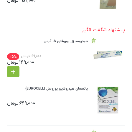
259,000
تومان
پیشنهاد شگفت انگیز
هیدرومد ژل یوروفارم 15 گرمی
199,000
تومان
25%
149,000
تومان
پانسمان هیدروفایبر یوروسل (EUROCELL)
649,000
تومان