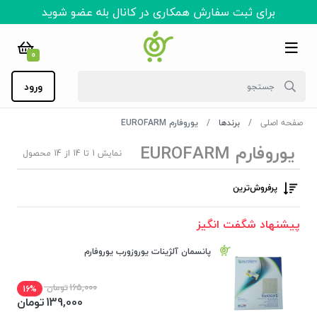
برای ثبت سفارش همکاری در کانال بله عضو شوید
0
ورود
صفحه اصلی
برندها
یوروفارم EUROFARM
یوروفارم EUROFARM
نمایش 1 تا 14 از 14 محصول
پرفروش‌ترین‌
پیشنهاد شگفت انگیز
پانسمان آلژینات یوروزورب یوروفارم
165,000
تومان
16%
139,000
تومان