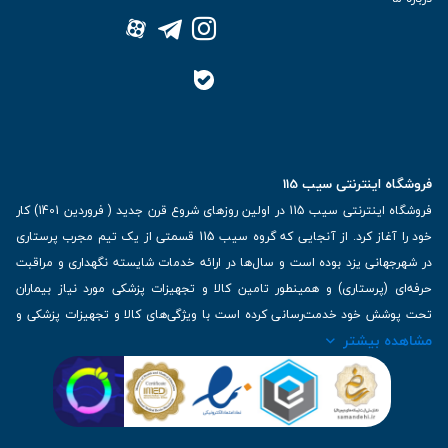
فروشگاه اینترنتی سیب 115
فروشگاه اینترنتی سیب 115 در اولین روزهای شروع قرن جدید ( فروردین 1401) کار
خود را آغاز کرد. از آنجایی که گروه سیب 115 قسمتی از یک تیم مجرب پرستاری
در شهرجهانی یزد بوده است و سال‌ها در ارائه خدمات شایسته نگهداری و مراقبت
حرفه‌ای (پرستاری) و همینطور تامین کالا و تجهیزات پزشکی مورد نیاز بیماران
تحت پوشش خود خدمت‌رسانی کرده است با ویژگی‌های کالا و تجهیزات پزشکی و
مشاهده بیشتر
برترین برندهای موجود در بازار اطلاعات بسیار ارزشمندی را دارا می‌باشد
آدرس: یزد، خیابان کاشانی، روبروی بیمارستان بهمن | تلفن همراه: 09136243383
| تلفن تماس : 36333383-035 | ایمیل: Info@Sib115.com