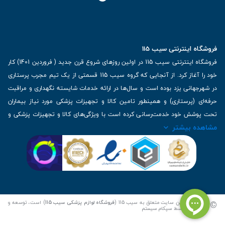
فروشگاه اینترنتی سیب 115
فروشگاه اینترنتی سیب 115 در اولین روزهای شروع قرن جدید ( فروردین 1401) کار
خود را آغاز کرد. از آنجایی که گروه سیب 115 قسمتی از یک تیم مجرب پرستاری
در شهرجهانی یزد بوده است و سال‌ها در ارائه خدمات شایسته نگهداری و مراقبت
حرفه‌ای (پرستاری) و همینطور تامین کالا و تجهیزات پزشکی مورد نیاز بیماران
تحت پوشش خود خدمت‌رسانی کرده است با ویژگی‌های کالا و تجهیزات پزشکی و
مشاهده بیشتر
برترین برندهای موجود در بازار اطلاعات بسیار ارزشمندی را دارا می‌باشد
آدرس: یزد، خیابان کاشانی، روبروی بیمارستان بهمن | تلفن همراه: 09136243383
| تلفن تماس : 36333383-035 | ایمیل: Info@Sib115.com
©
کلیه حقوق این سایت متعلق به سیب 115 (
فروشگاه لوازم پزشکی سیب 115
) است، توسعه و
کدنویسی توسط
سپکام سیستم