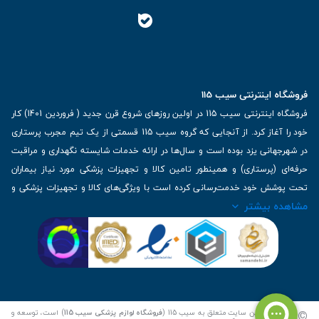
فروشگاه اینترنتی سیب 115
فروشگاه اینترنتی سیب 115 در اولین روزهای شروع قرن جدید ( فروردین 1401) کار
خود را آغاز کرد. از آنجایی که گروه سیب 115 قسمتی از یک تیم مجرب پرستاری
در شهرجهانی یزد بوده است و سال‌ها در ارائه خدمات شایسته نگهداری و مراقبت
حرفه‌ای (پرستاری) و همینطور تامین کالا و تجهیزات پزشکی مورد نیاز بیماران
تحت پوشش خود خدمت‌رسانی کرده است با ویژگی‌های کالا و تجهیزات پزشکی و
مشاهده بیشتر
برترین برندهای موجود در بازار اطلاعات بسیار ارزشمندی را دارا می‌باشد
آدرس: یزد، خیابان کاشانی، روبروی بیمارستان بهمن | تلفن همراه: 09136243383
| تلفن تماس : 36333383-035 | ایمیل: Info@Sib115.com
©
کلیه حقوق این سایت متعلق به سیب 115 (
فروشگاه لوازم پزشکی سیب 115
) است، توسعه و