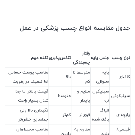
جدول مقایسه انواع چسب پزشکی در عمل
رفتار
نوع چسب
جنس پایه
تنفس‌پذیری
نکته مهم
چسبندگی
پایه
متوسط تا
مناسب پوست حساس
کاغذی
بالا
سلولزی
کم
اما ضعیف در رطوبت
سیلیکون
ملایم و
قیمت بالاتر اما جدا
سیلیکونی
متوسط
نرم
پایدار
شدن بسیار راحت
الیاف
نگهداری بالا ولی
پارچه‌ای
قوی‌تر
کم‌تر
بافته‌شده
جداسازی خشن‌تر
فیلمی/
مقاوم به
مناسب محیط‌های
پلیمر
پایین