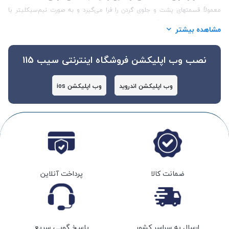
معمولاً قسمتهای پشت و جلوی گردن را فرا می‌گیرد و به صورت نیم‌سیکلیتر یا
کلیتر به نظر می‌رسد. آتل سر و گردن ممکن است از جنس‌های مختلفی مانند
مشاهده بیشتر
فوم، نئوپرن، یا فلز ساخته شده باشد.
نصب وب اپلیکشن فروشگاه اینترنتی سیب 115
کاربردها و فواید آتل سر و گردن
وب اپلیکشن اندروید
وب اپلیکشن ios
1. پشتیبانی و تثبیت:
- آتل سر و گردن به عنوان یک وسیله پشتیبانی کاربرد دارد و می‌تواند در مواردی
که نیاز به حمایت اضافی برای سر و گردن دارید، کمک کند.
2. پیشگیری از آسیب‌های حاد و مزمن:
ضمانت کالا
پرداخت آنلاین
- استفاده از آتل سر و گردن می‌تواند در پیشگیری از آسیب‌های حاد و مزمن در
منطقه سر و گردن، مثل خم شدگی‌های غلط یا جابجایی ناخواسته، مؤثر باشد.
ارسال به سراسر کشور
پاسخ گویی سریع