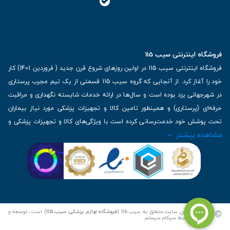
خرید آتل مچ دست
فروشگاه اینترنتی سیب 115
فروشگاه اینترنتی سیب 115 در اولین روزهای شروع قرن جدید ( فروردین 1401) کار
خرید آتل مچ دست یکی از اقدامات مهم در حمایت از سلامت مفصل مچ دست و
خود را آغاز کرد. از آنجایی که گروه سیب 115 قسمتی از یک تیم مجرب پرستاری
کاهش درد و ناراحتی‌های مرتبط با آن می‌باشد. در فروشگاه ما، با ارائه آتل‌های مچ
در شهرجهانی یزد بوده است و سال‌ها در ارائه خدمات شایسته نگهداری و مراقبت
دست با کیفیت، متنوع و با قیمت مناسب، ما به شما کمک می‌کنیم تا راحتی و
حرفه‌ای (پرستاری) و همینطور تامین کالا و تجهیزات پزشکی مورد نیاز بیماران
سلامتی مفصل مچ دست خود را بهبود بخشید.
تحت پوشش خود خدمت‌رسانی کرده است با ویژگی‌های کالا و تجهیزات پزشکی و
مشاهده بیشتر
برترین برندهای موجود در بازار اطلاعات بسیار ارزشمندی را دارا می‌باشد
1. انتخاب آتل متناسب:
آدرس: یزد، خیابان کاشانی، روبروی بیمارستان بهمن | تلفن همراه: 09136243383
- در وبسایت ما، مجموعه‌ای از آتل‌های مچ دست با اندازه‌ها، طراحی‌ها و
| تلفن تماس : 36333383-035 | ایمیل: Info@Sib115.com
جنس‌های مختلف وجود دارد. بر اساس نیاز خود، آتلی که بهترین پاسخ به
مشکلات شما را دارد را انتخاب کنید.
©
کلیه حقوق این سایت متعلق به سیب 115 (
فروشگاه لوازم پزشکی سیب 115
) است، توسعه و
کدنویسی توسط
سپکام سیستم