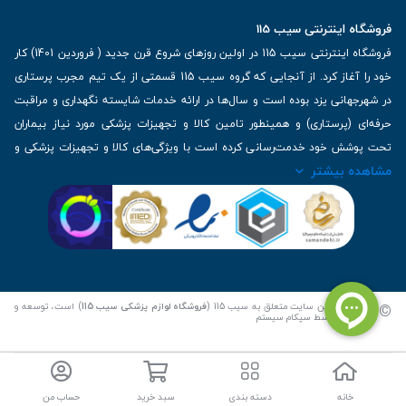
فروشگاه اینترنتی سیب 115
فروشگاه اینترنتی سیب 115 در اولین روزهای شروع قرن جدید ( فروردین 1401) کار
خود را آغاز کرد. از آنجایی که گروه سیب 115 قسمتی از یک تیم مجرب پرستاری
در شهرجهانی یزد بوده است و سال‌ها در ارائه خدمات شایسته نگهداری و مراقبت
حرفه‌ای (پرستاری) و همینطور تامین کالا و تجهیزات پزشکی مورد نیاز بیماران
تحت پوشش خود خدمت‌رسانی کرده است با ویژگی‌های کالا و تجهیزات پزشکی و
مشاهده بیشتر
برترین برندهای موجود در بازار اطلاعات بسیار ارزشمندی را دارا می‌باشد
آدرس: یزد، خیابان کاشانی، روبروی بیمارستان بهمن | تلفن همراه: 09136243383
| تلفن تماس : 36333383-035 | ایمیل: Info@Sib115.com
©
کلیه حقوق این سایت متعلق به سیب 115 (
فروشگاه لوازم پزشکی سیب 115
) است، توسعه و
کدنویسی توسط
سپکام سیستم
خانه
دسته بندی
سبد خرید
حساب من