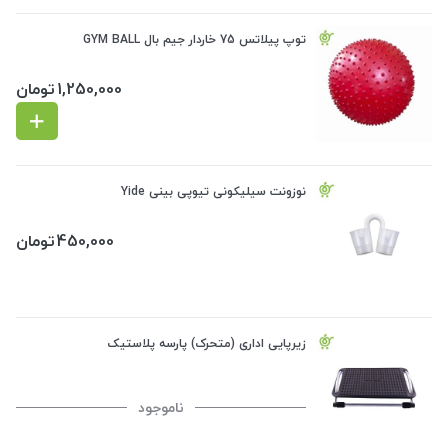
توپ پیلاتس 75 خاردار جیم بال GYM BALL
1,250,000
تومان
نوزونت سیلیکونی تیوپی بینی Yide
450,000
تومان
زیرپایی اداری (متحرک) پارسه پلاستیک
ناموجود