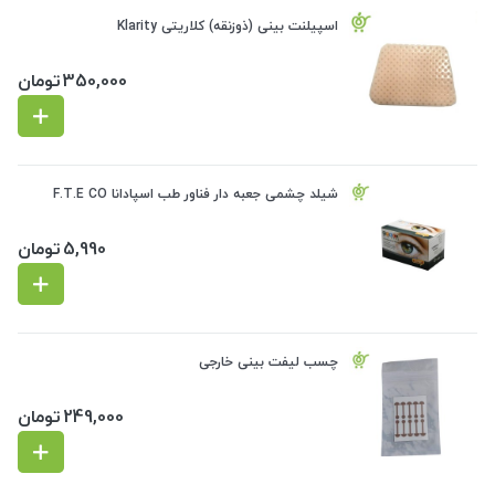
اسپیلنت بینی (ذوزنقه) کلاریتی Klarity
350,000
تومان
شیلد چشمی جعبه دار فناور طب اسپادانا F.T.E CO
5,990
تومان
چسب لیفت بینی خارجی
249,000
تومان