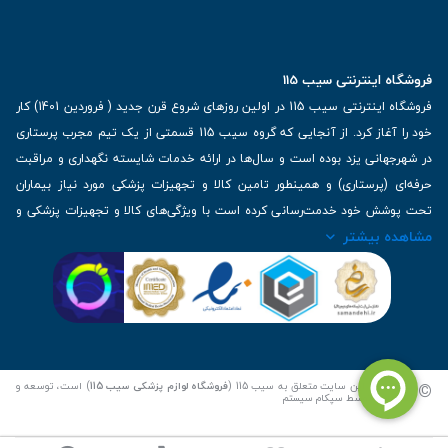
فروشگاه اینترنتی سیب 115
فروشگاه اینترنتی سیب 115 در اولین روزهای شروع قرن جدید ( فروردین 1401) کار
خود را آغاز کرد. از آنجایی که گروه سیب 115 قسمتی از یک تیم مجرب پرستاری
در شهرجهانی یزد بوده است و سال‌ها در ارائه خدمات شایسته نگهداری و مراقبت
حرفه‌ای (پرستاری) و همینطور تامین کالا و تجهیزات پزشکی مورد نیاز بیماران
تحت پوشش خود خدمت‌رسانی کرده است با ویژگی‌های کالا و تجهیزات پزشکی و
مشاهده بیشتر
برترین برندهای موجود در بازار اطلاعات بسیار ارزشمندی را دارا می‌باشد
آدرس: یزد، خیابان کاشانی، روبروی بیمارستان بهمن | تلفن همراه: 09136243383
| تلفن تماس : 36333383-035 | ایمیل: Info@Sib115.com
©
کلیه حقوق این سایت متعلق به سیب 115 (
فروشگاه لوازم پزشکی سیب 115
) است، توسعه و
کدنویسی توسط
سپکام سیستم