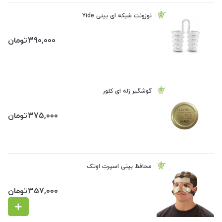
نوزونت شبکه ای بینی Yide
390,000
تومان
گوشگیر ژله ای کلور
375,000
تومان
محافظ بینی اسپرت اوتک
357,000
تومان