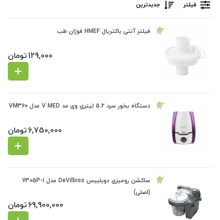
فیلتر
جدیدترین
فیلتر آنتی باکتریال HMEF فوژان طب
129,000
تومان
دستگاه بخور سرد 5.2 لیتری وی مد V MED مدل VM360
6,750,000
تومان
ساکشن رومیزی دویلبیس DeVilbiss مدل 7305P-I
(اصلی)
69,900,000
تومان