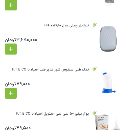
نبولایزر چینی مدل HH-YW810
3,250,000
تومان
نمک طبی سینوس شور فناور طب اسپادانا F.T.E CO
79,000
تومان
پوآر بینی 50 سی سی استریل اسپادانا F.T.E CO
49,500
تومان