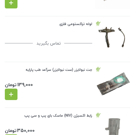
لوله تراکستومی فلزی
تماس بگیرید
جت نبولایزر (ست نبولایزر) سرآمد طب پارایه
139,000
تومان
رابط اکسیژن (NIV) ماسک بای پپ و سی پپ
350,000
تومان