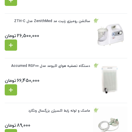
ساکشن رومیزی زنیت مد ZenithMed مدل ZTH-C
26,500,000
تومان
دستگاه تصفیه هوای اکیومد مدل Accumed RG200
66,450,000
تومان
ماسک و لوله رابط اکسیژن بزرگسال ونگارد
89,000
تومان