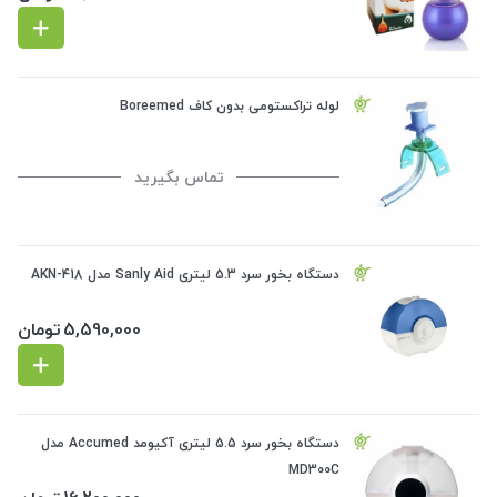
لوله تراکستومی بدون کاف Boreemed
تماس بگیرید
دستگاه بخور سرد 5.3 لیتری Sanly Aid مدل AKN-418
5,590,000
تومان
دستگاه بخور سرد 5.5 لیتری آکیومد Accumed مدل
MD300C