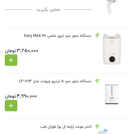
تماس بگیرید
دستگاه بخور سرد ایزی مکس Easy MAX K6
3,250,000
تومان
دستگاه بخور سرد 5 لیتری ویونت مدل LP-1213
4,990,000
تومان
کتتر مونت (رابط ال بو) فوژان طب