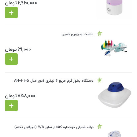
6,960,000
تومان
ماسک ونچوری ثمین
69,000
تومان
دستگاه بخور گرم مربع 6 لیتری آدور مدل AH01-105
858,000
تومان
تراک شایلی دوجداره کافدار سایز 7/5 (غیرقابل تکلم)