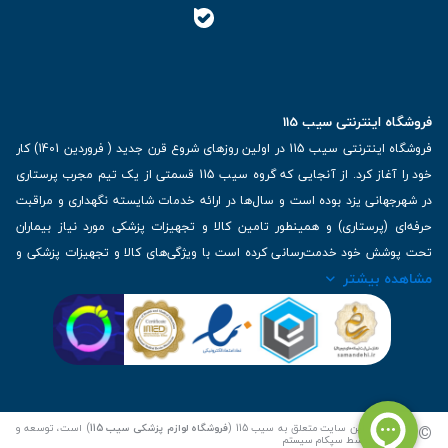
فروشگاه اینترنتی سیب 115
فروشگاه اینترنتی سیب 115 در اولین روزهای شروع قرن جدید ( فروردین 1401) کار
خود را آغاز کرد. از آنجایی که گروه سیب 115 قسمتی از یک تیم مجرب پرستاری
در شهرجهانی یزد بوده است و سال‌ها در ارائه خدمات شایسته نگهداری و مراقبت
حرفه‌ای (پرستاری) و همینطور تامین کالا و تجهیزات پزشکی مورد نیاز بیماران
تحت پوشش خود خدمت‌رسانی کرده است با ویژگی‌های کالا و تجهیزات پزشکی و
مشاهده بیشتر
برترین برندهای موجود در بازار اطلاعات بسیار ارزشمندی را دارا می‌باشد
آدرس: یزد، خیابان کاشانی، روبروی بیمارستان بهمن | تلفن همراه: 09136243383
| تلفن تماس : 36333383-035 | ایمیل: Info@Sib115.com
©
کلیه حقوق این سایت متعلق به سیب 115 (
فروشگاه لوازم پزشکی سیب 115
) است، توسعه و
کدنویسی توسط
سپکام سیستم