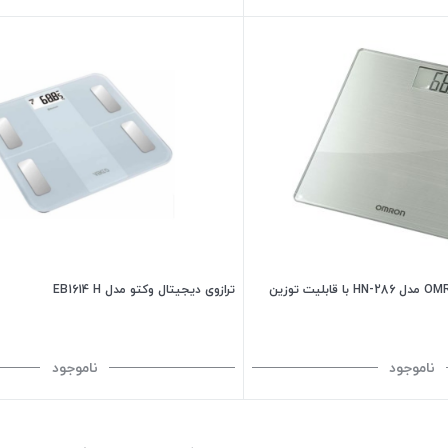
ترازو دیجتالی امرون OMRON مدل HN-286 با قابلیت توزین
ترازوی دیجیتال وکتو مدل EB1614 H
ناموجود
ناموجود