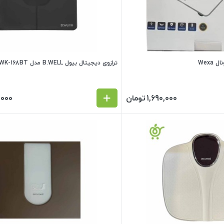
Wexa
ترازوی دیجیتال بیول B.WELL مدل WK-168BT
1,690,000
تومان
,000