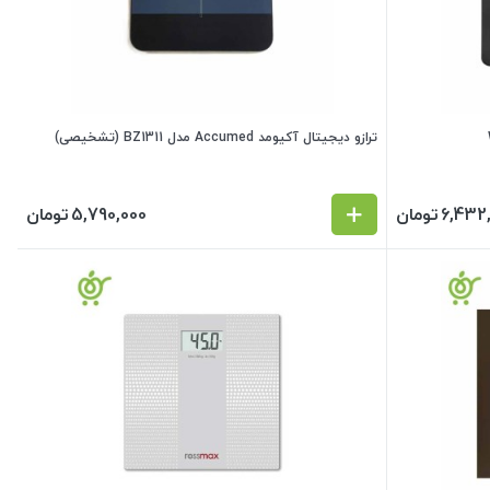
ترازو دیجیتال آکیومد Accumed مدل BZ1311 (تشخیصی)
6,432
تومان
5,790,000
تومان