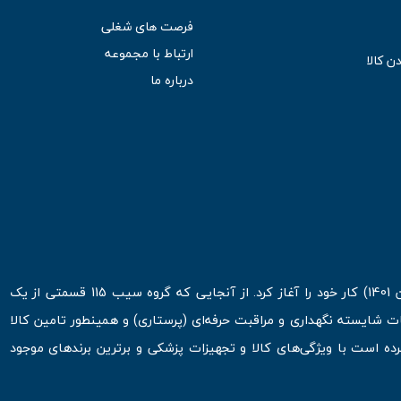
فرصت های شغلی
ارتباط با مجموعه
ن کالا
درباره ما
است. این ترازوها می‌توانند وزن را با واحدهای مختلف (گرم، کیلوگرم، پوند) 
فروشگاه اینترنتی سیب 115 در اولین روزهای شروع قرن جدید ( فروردین 1401) کار خود را آغاز کرد. از آنجایی که گروه سیب 115 قسمتی از یک
ا LCD ترازوهای دیجیتال امکان مشاهده راحت و واضح وزن را فراهم می‌کند. این صفحه نمای
ت شایسته نگهداری و مراقبت حرفه‌ای (پرستاری) و همینطور تامین کالا
 است با ویژگی‌های کالا و تجهیزات پزشکی و برترین برندهای موجود
اضافی همچون نمایش درصد چربی بدن، میزان آب بدن و حتی عضلات و استخوان‌