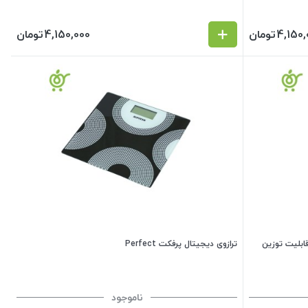
4,150,
تومان
4,150,000
تومان
لی امرون OMRON مدل HN-300 با قابلیت توزین
ترازوی دیجیتال پرفکت Perfect
ناموجود