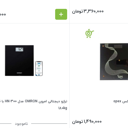
3,360,000
تومان
000
 opex
ترازو دیجتا
180kg
1,490,000
تومان
ناموجود