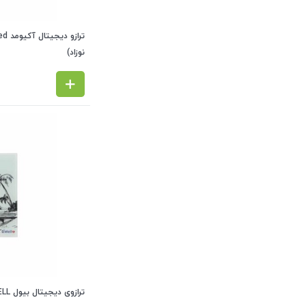
نوزاد)
ترازوی دیجیتال بیول B.WELL مدل WK-165