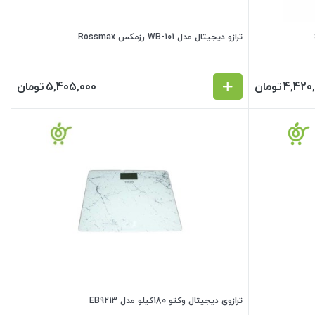
ترازو دیجیتال مدل WB-101 رزمکس Rossmax
4,420
تومان
5,405,000
تومان
ترازوی دیجیتال وکتو 180کیلو مدل EB9213