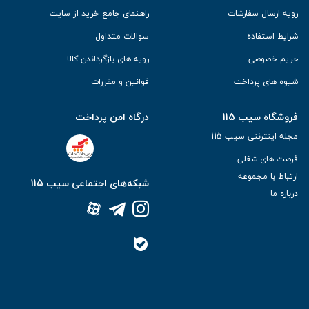
رویه ارسال سفارشات
راهنمای جامع خرید از سایت
انواع ویلچرها
شرایط استفاده
سوالات متداول
حریم خصوصی
رویه های بازگرداندن کالا
واکر ساده ثابت
شیوه های پرداخت
قوانین و مقررات
واکر تاشو ثابت
واکر چرخ دار تاشو
فروشگاه سیب 115
درگاه امن پرداخت
واکر چرخ دار ثابت (غیر تاشو)
مجله اینترنتی سیب 115
رولیتر
فرصت های شغلی
ارتباط با مجموعه
شبکه‌های اجتماعی سیب 115
درباره ما
واکر ساده ثابت