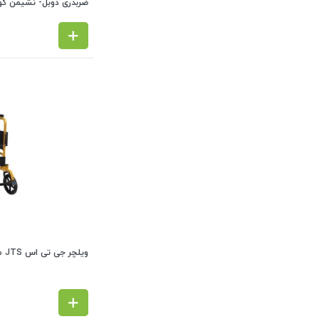
ضربدری دوبل- نشیمن ک
ویلچر جی تی اس JTS مدل 809R با چرخ 12 (مسافرتی-طلایی)