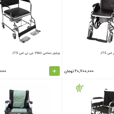
ویلچر حمامی 695U جی تی اس JTS
20,700,000
تومان
,000