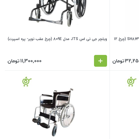
ویلچر آلمینیوم تاپ مدیک TOP MEDIC مدل SH863 (چرخ 12
ویلچر جی تی اس JTS مدل 809E (چرخ عقب توپر- پره اسپرت)
32,25
تومان
11,300,000
تومان