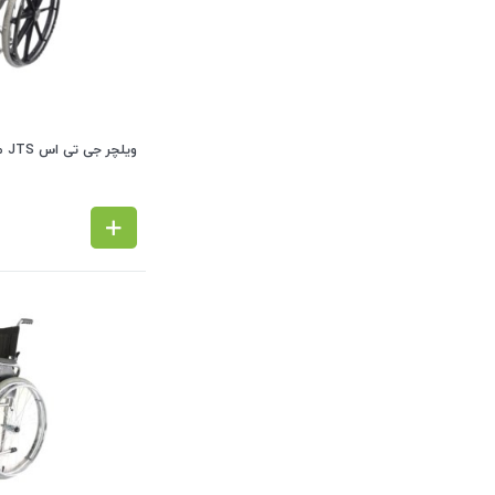
ویلچر جی تی اس JTS مدل 809P (چرخ عقب بادی- پره فلزی)