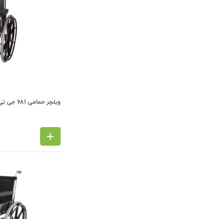
ویلچر حمامی 681 جی تی اس JTS