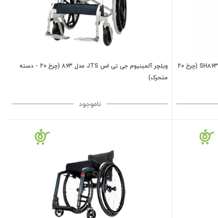
ویلچر آلمینیوم تاپ مدیک TOP MEDIC مدل SH863 (چرخ 20
ویلچر آلمینیوم جی تی اس JTS مدل 863 (چرخ 20 - دسته
متحرک)
ناموجود