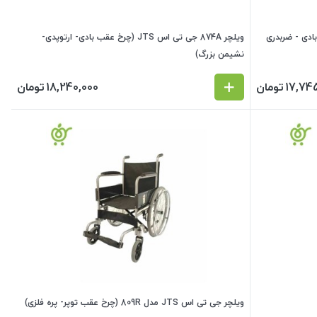
809A (چرخ عقب بادی - ضربدری
ویلچر 874A جی تی اس JTS (چرخ عقب بادی- ارتوپدی-
نشیمن بزرگ)
17,74
تومان
18,240,000
تومان
ویلچر جی تی اس JTS مدل 809R (چرخ عقب توپر- پره فلزی)