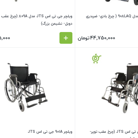
ویلچر جی تی اس JTS مدل 908LAQ ( چرخ بادی- ضربدری
ویلچر جی تی اس JTS مدل 
دوبل- نشیمن بزرگ)
44,750,000
تومان
5,000
ویلچر 901XS خردسال جی تی اس JTS (چرخ عقب توپر-
ویلچر 901A جی تی اس JTS