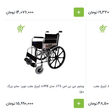
19,320
تومان
14,076,000
تومان
ویلچر حمامی برانکاردی 608GC جی تی اس JTS (چرخ عقب
ویلچر جی تی اس JTS مدل 874B (چرخ عقب توپر- سایز بزرگ
50)
48,50
تومان
15,990,000
تومان