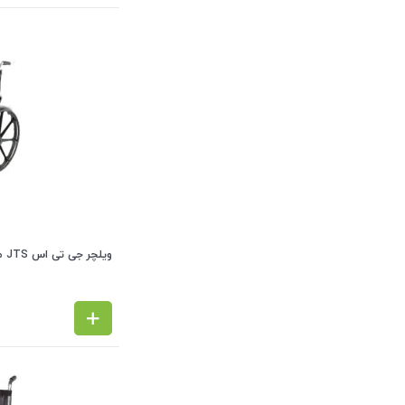
ویلچر جی تی اس JTS مدل 901MB (چرخ عقب توپر- ارتوپدی)