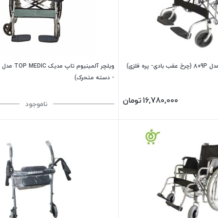
- دسته متحرک)
16,780,000
تومان
ناموجود