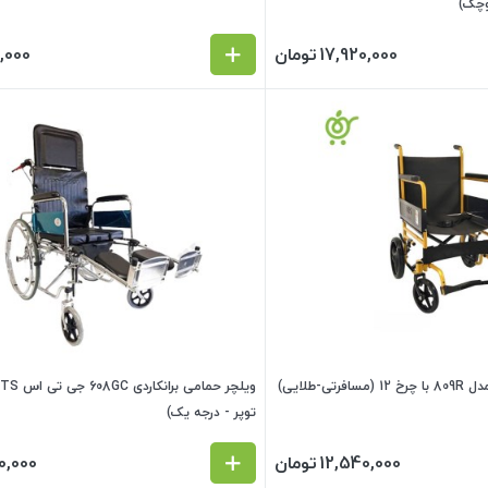
وچک)
17,920,000
تومان
,000
توپر - درجه یک)
12,540,000
تومان
0,000