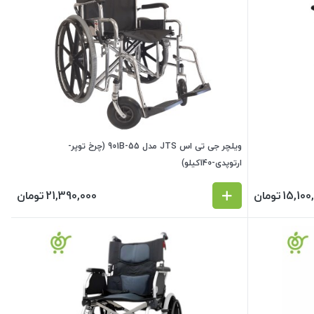
ویلچر جی تی اس JTS مدل 901B-55 (چرخ توپر-
ارتوپدی-140کیلو)
15,100
تومان
21,390,000
تومان