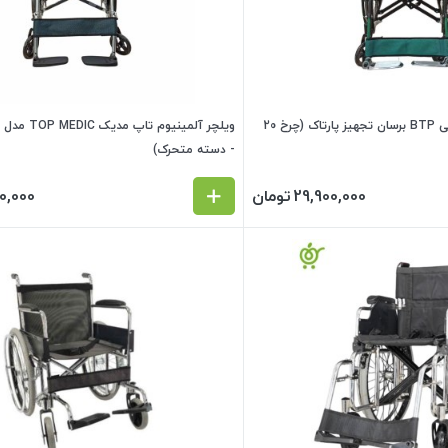
ویلچر آلمینیوم بی تی پی BTP برسان تجهیز پارتاک (چرخ 20
- دسته متحرک)
29,900,000
تومان
0,000