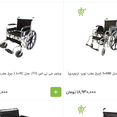
ویلچر جی تی اس JTS مدل 809C ( چرخ عقب توپر- برزنتی)
18,930,000
تومان
,000