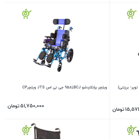
ویلچر برانکاردشو 958LBCJ جی تی اس JTS ویلچرCP
51,750,000
تومان
15,571
تومان