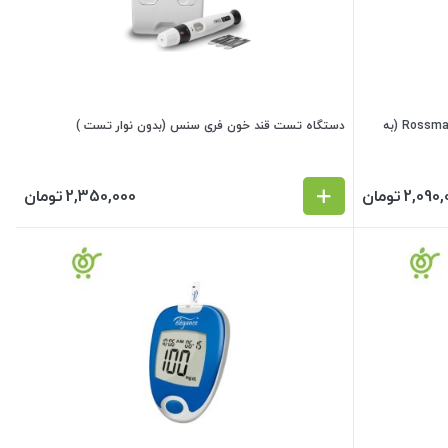
دستگاه تست قند خون مدل HS200 رزمکس Rossmax (به
دستگاه تست قند خون فری سنس (بدون نوار تست )
2,090,
تومان
2,350,000
تومان