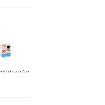
دستگاه تست قند گالا GALA با 50 نوار تست