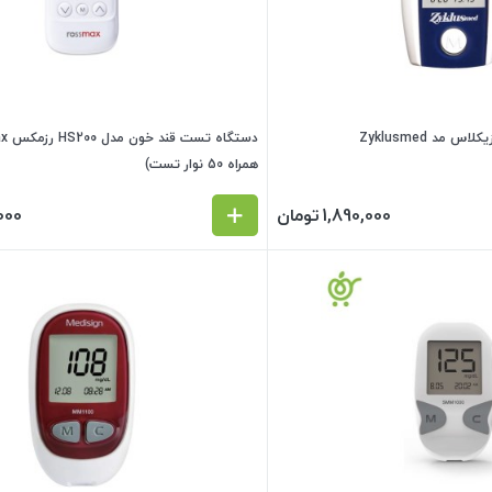
مد Zyklusmed
همراه 50 نوار تست)
1,890,000
تومان
000