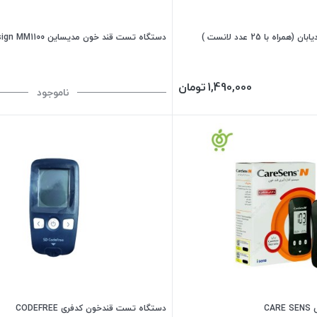
ه با 25 عدد لانست )
دستگاه تست قند خون مدیساین Medisign MM1100
1,490,000
تومان
ناموجود
CA
دستگاه تست قندخون کدفری CODEFREE