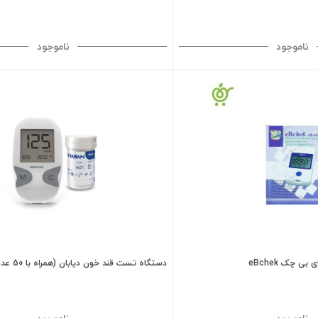
ناموجود
ناموجود
 چک eBchek
دستگاه تست قند خون دیابان (همراه با 50 عدد نوار تست )