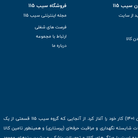
سیب 115
فروشگاه سیب 115
د از سایت
مجله اینترنتی سیب 115
فرصت های شغلی
ارتباط با مجموعه
ن کالا
درباره ما
فروشگاه اینترنتی سیب 115 در اولین روزهای شروع قرن جدید ( فروردین 1401) کار خود را آغاز کرد. از آنجایی که گروه سیب 115 قسمتی از یک
ت شایسته نگهداری و مراقبت حرفه‌ای (پرستاری) و همینطور تامین کالا
 است با ویژگی‌های کالا و تجهیزات پزشکی و برترین برندهای موجود