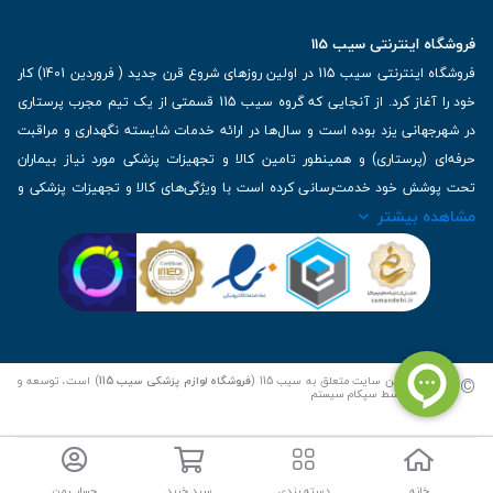
فروشگاه اینترنتی سیب 115
فروشگاه اینترنتی سیب 115 در اولین روزهای شروع قرن جدید ( فروردین 1401) کار
خود را آغاز کرد. از آنجایی که گروه سیب 115 قسمتی از یک تیم مجرب پرستاری
در شهرجهانی یزد بوده است و سال‌ها در ارائه خدمات شایسته نگهداری و مراقبت
حرفه‌ای (پرستاری) و همینطور تامین کالا و تجهیزات پزشکی مورد نیاز بیماران
تحت پوشش خود خدمت‌رسانی کرده است با ویژگی‌های کالا و تجهیزات پزشکی و
مشاهده بیشتر
برترین برندهای موجود در بازار اطلاعات بسیار ارزشمندی را دارا می‌باشد
آدرس: یزد، خیابان کاشانی، روبروی بیمارستان بهمن | تلفن همراه: 09136243383
| تلفن تماس : 36333383-035 | ایمیل: Info@Sib115.com
©
کلیه حقوق این سایت متعلق به سیب 115 (
فروشگاه لوازم پزشکی سیب 115
) است، توسعه و
کدنویسی توسط
سپکام سیستم
خانه
دسته بندی
سبد خرید
حساب من