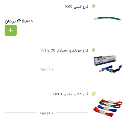
گارو کشی KMC
225,000
تومان
گارو خونگیری اسپادانا F.T.E CO
ناموجود
گارو کشی اپکس OPEX
ناموجود