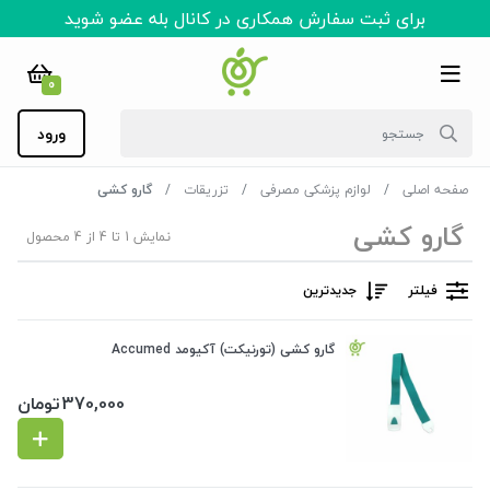
برای ثبت سفارش همکاری در کانال بله عضو شوید
0
ورود
صفحه اصلی
لوازم پزشکی مصرفی
تزریقات
گارو کشی
گارو کشی
نمایش 1 تا 4 از 4 محصول
فیلتر
جدیدترین
گارو کشی (تورنیکت) آکیومد Accumed
370,000
تومان