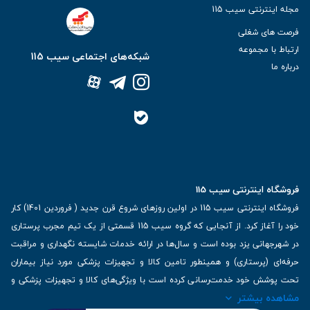
مجله اینترنتی سیب 115
انواع دستکش جراحی در فروشگاه ما:
فرصت های شغلی
دستکش جراحی بدون پودر
: این دستکش‌ها به‌ویژه برای بیمارانی که به
ارتباط با مجموعه
شبکه‌های اجتماعی سیب 115
پودر حساسیت دارند، مناسب هستند. استفاده از
دستکش جراحی بدون
درباره ما
پودر
نه‌تنها از حساسیت‌ها جلوگیری می‌کند، بلکه راحتی بیشتری را برای
جراحان و کادر درمانی به ارمغان می‌آورد.
دستکش جراحی با پودر
: این دستکش‌ها به‌طور معمول برای استفاده در
شرایط جراحی طولانی‌مدت یا شرایطی که نیاز به راحتی بیشتر دارند،
مناسب هستند. استفاده از پودر در این مدل‌ها به کاهش تعریق دست‌ها
کمک می‌کند.
فروشگاه اینترنتی سیب 115
فروشگاه اینترنتی سیب 115 در اولین روزهای شروع قرن جدید ( فروردین 1401) کار
خود را آغاز کرد. از آنجایی که گروه سیب 115 قسمتی از یک تیم مجرب پرستاری
در شهرجهانی یزد بوده است و سال‌ها در ارائه خدمات شایسته نگهداری و مراقبت
چرا باید دستکش جراحی بخرید؟
حرفه‌ای (پرستاری) و همینطور تامین کالا و تجهیزات پزشکی مورد نیاز بیماران
دستکش‌های جراحی یکی از مهم‌ترین تجهیزات برای ایمنی و حفاظت در طول
تحت پوشش خود خدمت‌رسانی کرده است با ویژگی‌های کالا و تجهیزات پزشکی و
مشاهده بیشتر
عمل‌های جراحی هستند. این دستکش‌ها به‌طور ویژه برای اطمینان از رعایت اصول
برترین برندهای موجود در بازار اطلاعات بسیار ارزشمندی را دارا می‌باشد