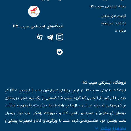
هستند
.
مجله اینترنتی سیب 115
-
مشکلات پروستات: مانند هیپرتروفی پروستات یا سرطان پروستات
.
فرصت های شغلی
-
سنگ کلیه: برای کمک به تخلیه ادرار در موارد سنگ کلیه
.
ارتباط با مجموعه
-
شبکه‌های اجتماعی سیب 115
آسیب مثانه یا تومورهای دستگاه ادراری: برای بیمارانی که به دلیل
درباره ما
آسیب یا وجود تومور نیاز به جمع‌آوری ادرار دارند
.
-
مشکل بی‌اختیاری ادرار: برای افرادی که دچار بی‌اختیاری ادرار هستند
.
-
قبل و بعد از جراحی: برای تخلیه ادرار قبل، حین یا بعد از جراحی
.
-
در هنگام زایمان: برای مدیریت تخلیه ادرار در طی زایمان
.
-
تزریق دارو به مثانه: برای مدیریت داروهای تجویزی به مثانه
.
-
اندازه‌گیری دقیق ادرار یا آزمایش ادرار: برای تست‌های تشخیصی
.
فروشگاه اینترنتی سیب 115
فروشگاه اینترنتی سیب 115 در اولین روزهای شروع قرن جدید ( فروردین 1401) کار
خود را آغاز کرد. از آنجایی که گروه سیب 115 قسمتی از یک تیم مجرب پرستاری
انواع کیسه ادرار
در شهرجهانی یزد بوده است و سال‌ها در ارائه خدمات شایسته نگهداری و مراقبت
حرفه‌ای (پرستاری) و همینطور تامین کالا و تجهیزات پزشکی مورد نیاز بیماران
تحت پوشش خود خدمت‌رسانی کرده است با ویژگی‌های کالا و تجهیزات پزشکی و
1.
کیسه ادرار متصل به پا
:
مشاهده بیشتر
برترین برندهای موجود در بازار اطلاعات بسیار ارزشمندی را دارا می‌باشد