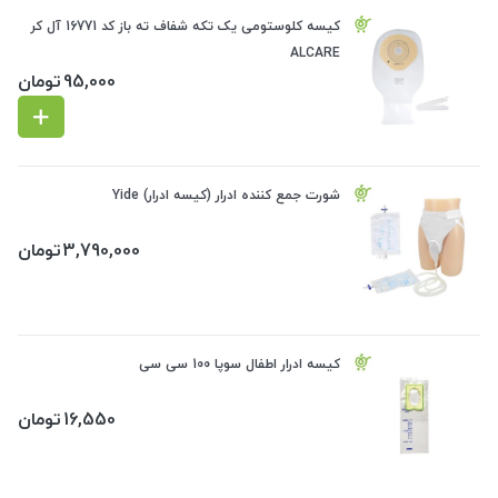
کیسه کلوستومی یک تکه شفاف ته باز کد 16771 آل کر
ALCARE
95,000
تومان
شورت جمع کننده ادرار (کیسه ادرار) Yide
3,790,000
تومان
کیسه ادرار اطفال سوپا 100 سی سی
16,550
تومان