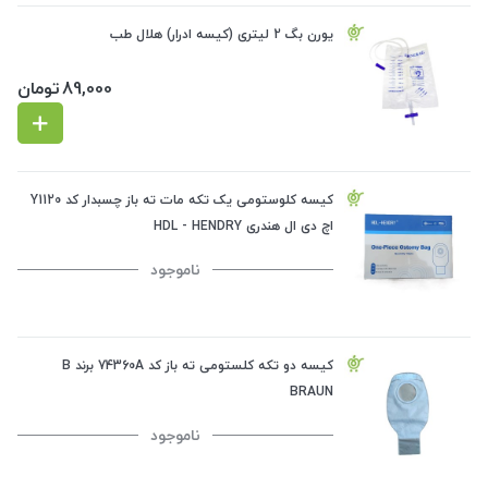
یورن بگ 2 لیتری (کیسه ادرار) هلال طب
89,000
تومان
کیسه کلوستومی یک تکه مات ته باز چسبدار کد Y1120
اچ دی ال هندری HDL - HENDRY
ناموجود
کیسه دو تکه کلستومی ته باز کد 74360A برند B
BRAUN
ناموجود