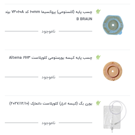
چسب پایه (کلستومی) پروکسیما 60mm کد 73060A برند
B BRAUN
ناموجود
چسب پایه کیسه یورستومی کلوپلاست Alterna 1973
ناموجود
یورن بگ (کیسه ادرار) کلوپلاست دانمارک (2027/12/10)
ناموجود