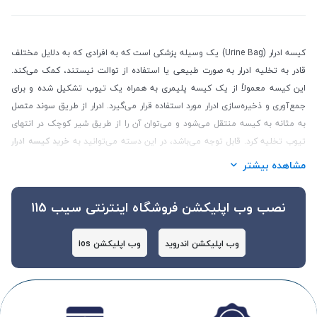
کیسه ادرار
(Urine Bag)
یک وسیله پزشکی است که به افرادی که به دلایل مختلف
قادر به تخلیه ادرار به صورت طبیعی یا استفاده از توالت نیستند، کمک می‌کند.
این کیسه معمولاً از یک کیسه پلیمری به همراه یک تیوب تشکیل شده و برای
جمع‌آوری و ذخیره‌سازی ادرار مورد استفاده قرار می‌گیرد. ادرار از طریق سوند متصل
به مثانه به کیسه منتقل می‌شود و می‌توان آن را از طریق شیر کوچک در انتهای
تیوب تخلیه کرد
. قابل توجه می‌باشد، در این دسته می‌توانید به
خرید کیسه ادرار
بپردازید.
مشاهده بیشتر
نصب وب اپلیکشن فروشگاه اینترنتی سیب 115
اجزای کیسه ادرار
وب اپلیکشن اندروید
وب اپلیکشن ios
1.
کیسه پلیمری: برای جمع‌آوری ادرار طراحی شده است و از مواد مقاوم و ضدآب
ساخته می‌شود
.