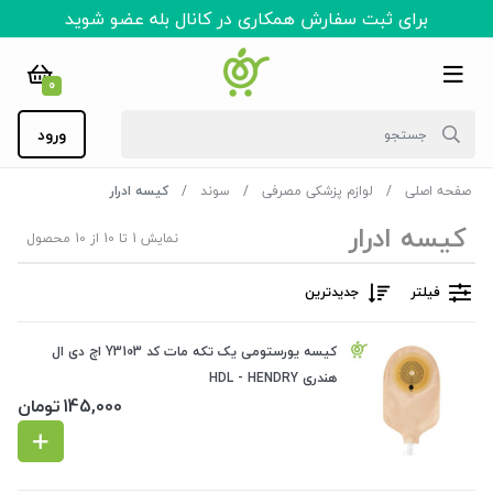
برای ثبت سفارش همکاری در کانال بله عضو شوید
0
ورود
صفحه اصلی
لوازم پزشکی مصرفی
سوند
کیسه ادرار
کیسه ادرار
نمایش 1 تا 10 از 10 محصول
فیلتر
جدیدترین
کیسه یورستومی یک تکه مات کد Y3103 اچ دی ال
هندری HDL - HENDRY
145,000
تومان