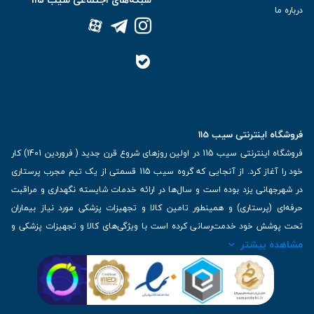
درباره ما
فروشگاه اینترنتی سیب 115
فروشگاه اینترنتی سیب 115 در اولین روزهای شروع قرن جدید ( فروردین 1401) کار
خود را آغاز کرد. از آنجایی که گروه سیب 115 قسمتی از یک تیم مجرب پرستاری
در شهرجهانی یزد بوده است و سال‌ها در ارائه خدمات شایسته نگهداری و مراقبت
حرفه‌ای (پرستاری) و همینطور تامین کالا و تجهیزات پزشکی مورد نیاز بیماران
تحت پوشش خود خدمت‌رسانی کرده است با ویژگی‌های کالا و تجهیزات پزشکی و
مشاهده بیشتر
برترین برندهای موجود در بازار اطلاعات بسیار ارزشمندی را دارا می‌باشد
آدرس: یزد، خیابان کاشانی، روبروی بیمارستان بهمن | تلفن همراه: 09136243383
| تلفن تماس : 36333383-035 | ایمیل: Info@Sib115.com