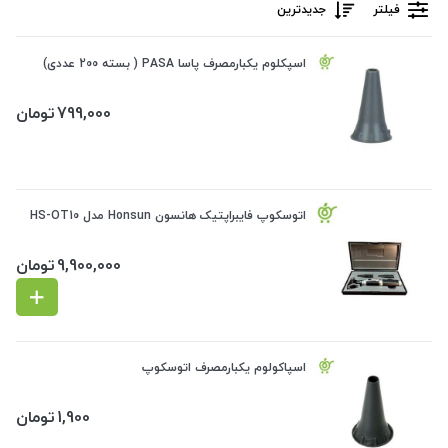
فیلتر
جدیدترین
اسپکلوم یکبارمصرف پاسا PASA ( بسته 200 عددی)
799,000
تومان
اتوسکوپ فایبراپتیک هانسون Honsun مدل HS-OT10
9,900,000
تومان
اسپاکولوم یکبارمصرف اتوسکوپ
1,900
تومان