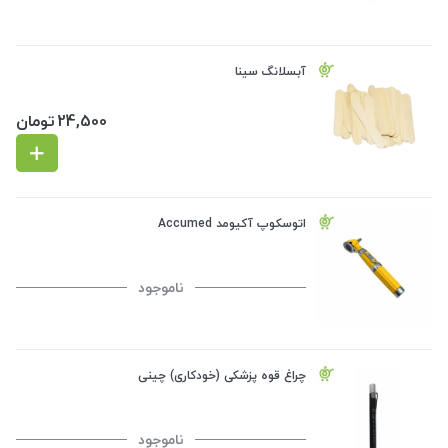
آبسلانگ سینا
24,500
تومان
اتوسکوپ آکیومد Accumed
ناموجود
چراغ قوه پزشکی (خودکاری) چینی
ناموجود