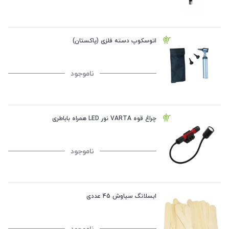
اتوسکوپ دسته فلزی (پاکستان)
ناموجود
چراغ قوه VARTA نور LED همراه باباطری
ناموجود
ابسلانگ سیاوش 45 عددی
ناموجود