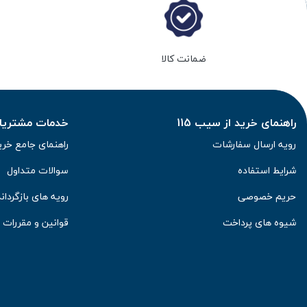
با
خرید چسب آنژیوکت
با کیفیت، می‌توانید از راحتی و ایمنی بیما
درمان‌های وریدی و کاهش عوارض جانبی دارد
.
ضمانت کالا
راهنمای خرید از سیب 115
خدمات مشتریان 
رویه ارسال سفارشات
راهنمای جامع خری
شرایط استفاده
سوالات متداول
حریم خصوصی
رویه های بازگرداند
شیوه های پرداخت
قوانین و مقررات