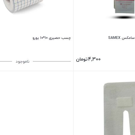
کس SAMEX
چسب حصیری 10*10 یورو
4,300
تومان
ناموجود