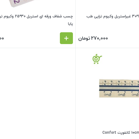
چسب شفاف ورقه ای 25*30 غیراستریل وکیوم تراپی طب
چسب شفاف ورقه ای است
پایا
270,000
تومان
00