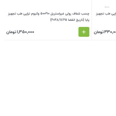
ریل 30*25 وکیوم تراپی طب تجهیز
چسب شفاف رولی غیراستریل 10*500 وکیوم تراپی طب تجهیز
پایا (تاریخ انقضا 2028/11/25)
330,0
تومان
1,350,000
تومان