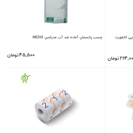
 30*20 وکیوم تراپی کانفورت
چسب پانسمان آماده ضد آب مدیکس MEDIX
45,500
تومان
264,0
تومان