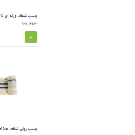
تجهیز پایا
چسب رولی شفاف 10cm*5m کانفورت Confort