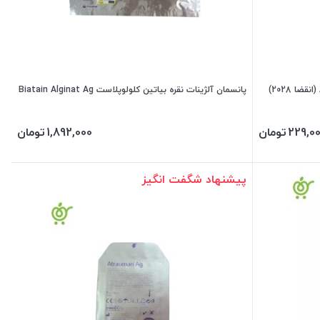
پانسمان آلژینات نقره بیاتین کلولوپلاست Biatain Alginat Ag
229,0
تومان
1,892,000
تومان
پیشنهاد شگفت انگیز