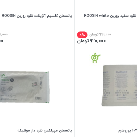
ید روزین ROOSIN white
پانسمان کلسیم آلژینات نقره روزین ROOSIN
999,000
تومان
9,000
8%
920,000
تومان
00
پانسمان مپیلکس نقره دار مونلیکه