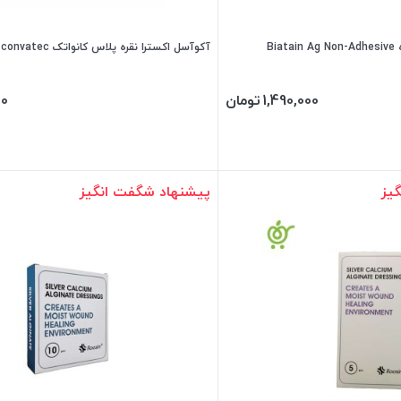
Bi
آکوآسل اکسترا نقره پلاس کانواتک Aquacel AG convatec
1,490,000
تومان
00
یز
پیشنهاد شگفت انگیز