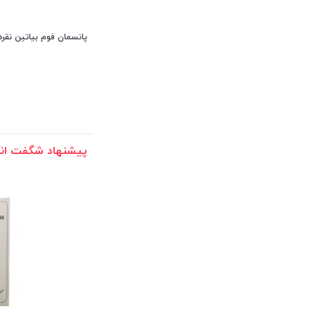
پانسمان فوم بیاتین نقره atain Ag Non-Adhesive
پیشنهاد شگفت انگ