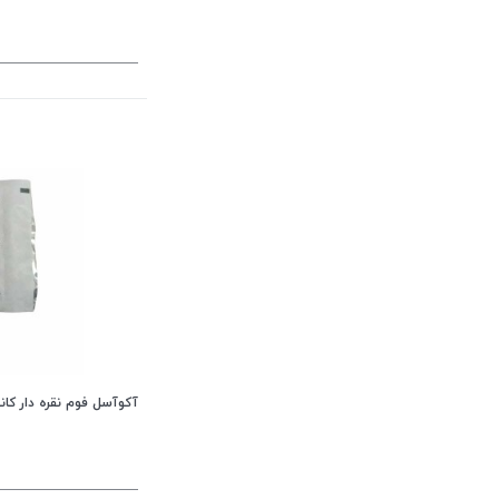
آکوآسل فوم نقره دار کانواتک AG convatec