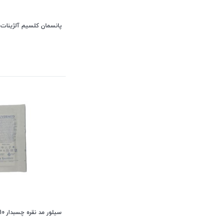
پانسمان کلسیم آلژینات نقره سف
سیلور مد نقره چسبدار 10*10 یوروفارم