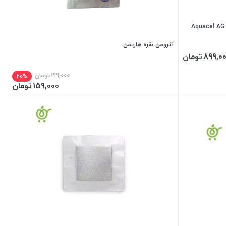
آترومن نقره هارتمن
899,0
تومان
199,000
تومان
20%
159,000
تومان