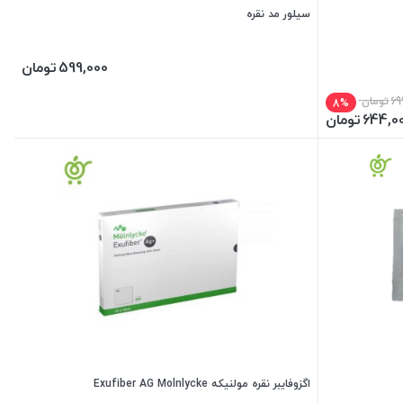
سیلور مد نقره
599,000
تومان
69
تومان
8%
644,0
تومان
اگزوفایبر نقره مولنیکه Exufiber AG Molnlycke