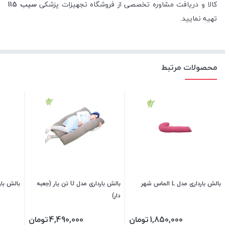
کالا و دریافت مشاوره تخصصی از فروشگاه تجهیزات پزشکی
سیب 115
تهیه نمایید.
محصولات مرتبط
بالش بارداری مدل L الماس شهر
بالش بارداری مدل U تن یار (جعبه
بالش بارداری 
دار)
1,850,000
تومان
4,490,000
تومان