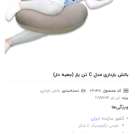
بالش بارداری مدل C تن یار (جعبه دار)
کد محصول:
‎1-3038
دسته‌بندی:
بالش بارداری
برند:
تن یار TANYAR
ویژگی‌ها
کشور سازنده:
ایران
طراحی ارگونومیک C شکل