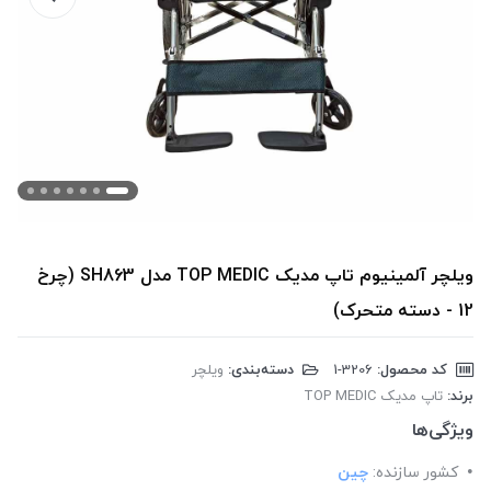
ویلچر آلمینیوم تاپ مدیک TOP MEDIC مدل SH863 (چرخ
12 - دسته متحرک)
کد محصول:
‎1-3206
دسته‌بندی:
ویلچر
برند:
تاپ مدیک TOP MEDIC
ویژگی‌ها
کشور سازنده:
چین