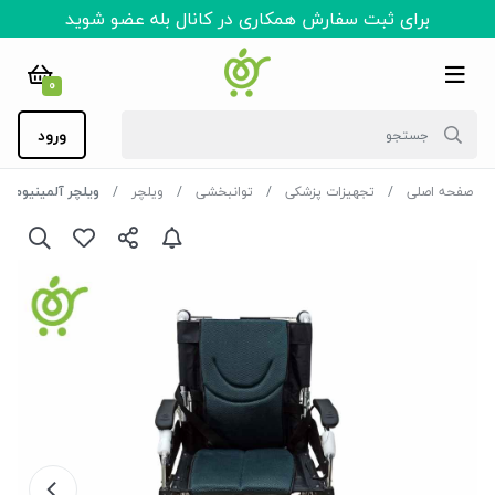
برای ثبت سفارش همکاری در کانال بله عضو شوید
0
ورود
صفحه اصلی
تجهیزات پزشکی
توانبخشی
ویلچر
ویلچر آلمینیوم تاپ مدیک TOP MEDIC مدل H863