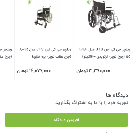
ویلچر جی تی اس JTS مدل 901B-
ویلچر جی تی اس JTS مدل 809R
55 (چرخ توپر- ارتوپدی-140کیلو)
(چرخ عقب توپر- پره فلزی)
(چرخ عق
21,390,000
تومان
14,076,000
تومان
دیدگاه ها
تجربه خود را با ما به اشتراگ بگذارید
افزودن دیدگاه