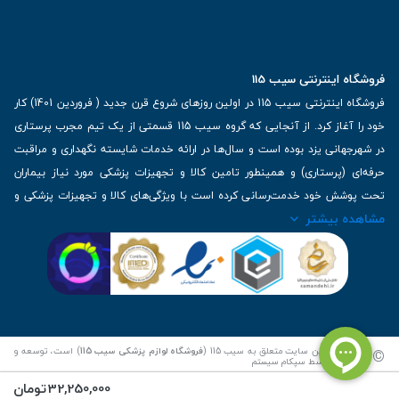
فروشگاه اینترنتی سیب 115
فروشگاه اینترنتی سیب 115 در اولین روزهای شروع قرن جدید ( فروردین 1401) کار
خود را آغاز کرد. از آنجایی که گروه سیب 115 قسمتی از یک تیم مجرب پرستاری
در شهرجهانی یزد بوده است و سال‌ها در ارائه خدمات شایسته نگهداری و مراقبت
حرفه‌ای (پرستاری) و همینطور تامین کالا و تجهیزات پزشکی مورد نیاز بیماران
تحت پوشش خود خدمت‌رسانی کرده است با ویژگی‌های کالا و تجهیزات پزشکی و
مشاهده بیشتر
برترین برندهای موجود در بازار اطلاعات بسیار ارزشمندی را دارا می‌باشد
آدرس: یزد، خیابان کاشانی، روبروی بیمارستان بهمن | تلفن همراه: 09136243383
| تلفن تماس : 36333383-035 | ایمیل: Info@Sib115.com
©
کلیه حقوق این سایت متعلق به سیب 115 (
فروشگاه لوازم پزشکی سیب 115
) است، توسعه و
کدنویسی توسط
سپکام سیستم
32,250,000
تومان