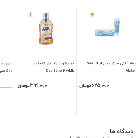
پماد آنتی میکروبیال ابیلار 10%
دهانشویه زنجبیل کاپیتانو
Abilar
Capitano 400ML
500 سی سی
625,000
تومان
399,000
تومان
دیدگاه ها