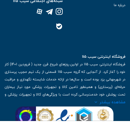
شبکه‌های اجتماعی سیب 115
درباره ما
فروشگاه اینترنتی سیب 115
فروشگاه اینترنتی سیب 115 در اولین روزهای شروع قرن جدید ( فروردین 1401) کار
خود را آغاز کرد. از آنجایی که گروه سیب 115 قسمتی از یک تیم مجرب پرستاری
در شهرجهانی یزد بوده است و سال‌ها در ارائه خدمات شایسته نگهداری و مراقبت
حرفه‌ای (پرستاری) و همینطور تامین کالا و تجهیزات پزشکی مورد نیاز بیماران
تحت پوشش خود خدمت‌رسانی کرده است با ویژگی‌های کالا و تجهیزات پزشکی و
مشاهده بیشتر
برترین برندهای موجود در بازار اطلاعات بسیار ارزشمندی را دارا می‌باشد
آدرس: یزد، خیابان کاشانی، روبروی بیمارستان بهمن | تلفن همراه: 09136243383
| تلفن تماس : 36333383-035 | ایمیل: Info@Sib115.com