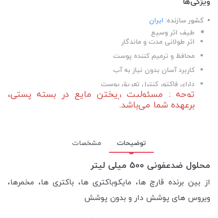
ویژگی‌ها
کشور سازنده:
ایران
طیف اثر وسیع
اثر طولانی مدت و ماندگار
محافظ و ترمیم کننده پوست
کاربرد آسان بدون نیاز به آب
دارای فاکتور کنترل تعریق پوست
توجه : مسئولیت ریختن مایع در بسته پستی،
برعهده شما می‌باشد.
توضیحات
مشخصات
محلول ضدعفونی 500 میلی لیتر
از بین برنده قارچ ها، مایکوباکتری ها، باکتری ها، مخمرها،
ویروس های پوشش دار و بدون پوشش