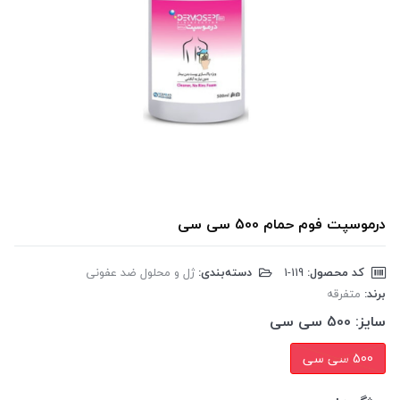
درموسپت فوم حمام 500 سی سی
کد محصول:
‎1-119
دسته‌بندی:
ژل و محلول ضد عفونی
برند:
متفرقه
سایز:
500 سی سی
500 سی سی