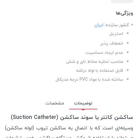
ویژگی‌ها
کشور سازنده:
ایران
استریل
انعطاف پذیر
عدم ایجاد حساسیت
مناسب تخلیه مخاط نای و شش
قابل استفاده با لوله تراشه
ساخته شده با مواد PVC درجه مدیکال
توضیحات
مشخصات
ساکشن کاتتر یا سوند ساکشن (Suction Catheter)
وسیله‌ای است که با اتصال به ساکشن تیوب (لوله ساکشن)
می‌تواند با استفاده از مکش دستگاه ساکشن، خون، ترشحات