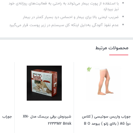
با استفاده از پورت بیمار می‌تواند به راحتی به فعالیت‌های روزانه‌ی خود
نیز بپردازد
ضریب ایمنی بالا برای بیمار و احساس درد بسیار کمتر در بیمار
عدم نفوذ آلودگی به‌دلیل اینکه کل سیستم در زیر پوست قرار می‌گیرد
محصولات مرتبط
جوراب واریس سوئیسی ( کلاس
شیردوش برقی بریسک مدل XN-
جوراب
دو) AG ( بالای زانو ) بیومد B O
2233M2 Brisk
Med ( وارد کننده: تن یار)