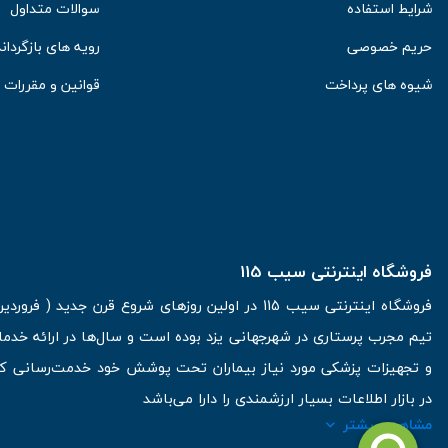
شرایط استفاده
سوالات متداول
حریم خصوصی
رویه های بازگرداند
شیوه های پرداخت
قوانین و مقررات
فروشگاه اینترنتی سیب 115
تیم مجرب پرستاری در شهرجهانی یزد بوده است و سال‌ها در ارائه خدما
و تجهیزات پزشکی مورد نیاز بیماران تحت پوشش خود خدمت‌رسانی کرده
در بازار اطلاعات بسیار ارزشمندی را دارا می‌باشد
مشاهده بیشتر
آدرس: یزد، خیابان کاشانی، روبروی بیمارستان بهمن | تلفن همراه: 09136243383 | تلفن تماس : 36333383-035 | ایمیل: Info@Sib115.com