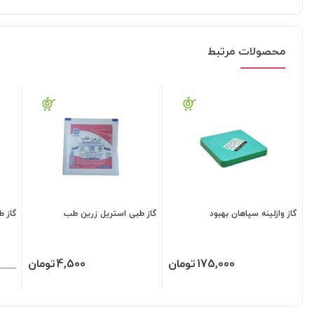
محصولات مرتبط
گاز وازلینه سپاهان بهبود
گاز طبی استریل زرین طب
گاز طبی
175,000
تومان
4,500
تومان