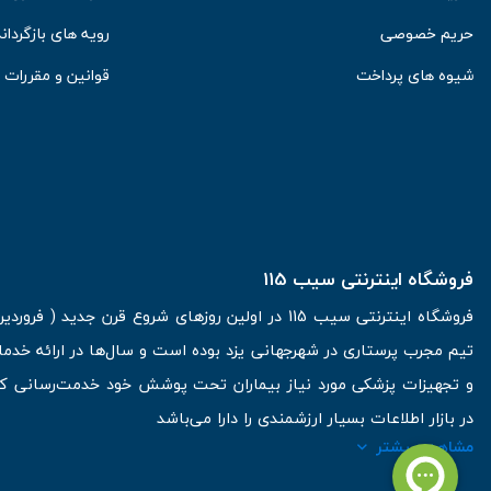
حریم خصوصی
رویه های بازگرداند
شیوه های پرداخت
قوانین و مقررات
فروشگاه اینترنتی سیب 115
تیم مجرب پرستاری در شهرجهانی یزد بوده است و سال‌ها در ارائه خدما
و تجهیزات پزشکی مورد نیاز بیماران تحت پوشش خود خدمت‌رسانی کرده
در بازار اطلاعات بسیار ارزشمندی را دارا می‌باشد
مشاهده بیشتر
آدرس: یزد، خیابان کاشانی، روبروی بیمارستان بهمن | تلفن همراه: 09136243383 | تلفن تماس : 36333383-035 | ایمیل: Info@Sib115.com