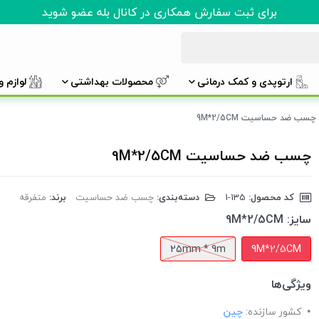
برای ثبت سفارش همکاری در کانال بله عضو شوید
ارتوپدی و کمک درمانی
محصولات بهداشتی
لوازم 
چسب ضد حساسیت 9M*2/5CM
چسب ضد حساسیت 9M*2/5CM
کد محصول:
‎1-135
دسته‌بندی:
چسب ضد حساسیت
برند:
متفرقه
سایز:
9M*2/5CM
25mm * 9m
9M*2/5CM
ویژگی‌ها
کشور سازنده:
چین