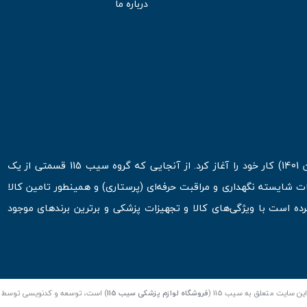
درباره ما
فروشگاه اینترنتی سیب 115 در اولین روزهای شروع قرن جدید ( فروردین 1401) کار خود را آغاز کرد. از آنجایی که گروه سیب 115 قسمتی از یک
ت شایسته نگهداری و مراقبت حرفه‌ای (پرستاری) و همینطور تامین کالا
 است با ویژگی‌های کالا و تجهیزات پزشکی و برترین برندهای موجود
ن سایت متعلق به سیب 115 (
فروشگاه لوازم پزشکی سیب 115
) است، توسعه و کدنویسی توسط