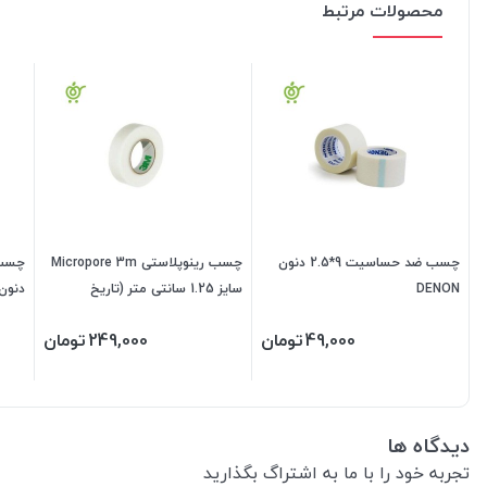
محصولات مرتبط
چسب ضد حساسیت 9*2.5 دنون
چسب رینوپلاستی Micropore 3m
DENON
سایز 1.25 سانتی متر (تاریخ
دنون NON
2028/06/17) (هولوگرام فناوران
49,000
تومان
249,000
تومان
سلامت)
دیدگاه ها
تجربه خود را با ما به اشتراگ بگذارید