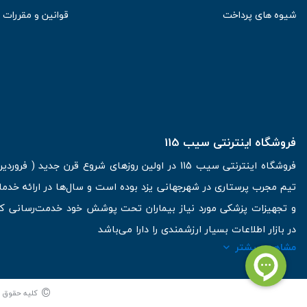
شیوه های پرداخت
قوانین و مقررات
فروشگاه اینترنتی سیب 115
تیم مجرب پرستاری در شهرجهانی یزد بوده است و سال‌ها در ارائه خدما
و تجهیزات پزشکی مورد نیاز بیماران تحت پوشش خود خدمت‌رسانی کرده
در بازار اطلاعات بسیار ارزشمندی را دارا می‌باشد
مشاهده بیشتر
آدرس: یزد، خیابان کاشانی، روبروی بیمارستان بهمن | تلفن همراه: 09136243383 | تلفن تماس : 36333383-035 | ایمیل: Info@Sib115.com
©
کلیه حقوق ای