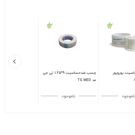
یت یوروپور
چسب ضدحساسیت 9*1.25 تی جی
مد TG MED
اموجود
ناموجود