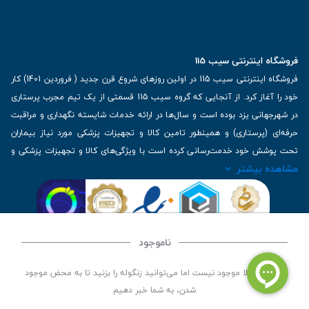
فروشگاه اینترنتی سیب 115
فروشگاه اینترنتی سیب 115 در اولین روزهای شروع قرن جدید ( فروردین 1401) کار
خود را آغاز کرد. از آنجایی که گروه سیب 115 قسمتی از یک تیم مجرب پرستاری
در شهرجهانی یزد بوده است و سال‌ها در ارائه خدمات شایسته نگهداری و مراقبت
حرفه‌ای (پرستاری) و همینطور تامین کالا و تجهیزات پزشکی مورد نیاز بیماران
تحت پوشش خود خدمت‌رسانی کرده است با ویژگی‌های کالا و تجهیزات پزشکی و
مشاهده بیشتر
برترین برندهای موجود در بازار اطلاعات بسیار ارزشمندی را دارا می‌باشد
آدرس: یزد، خیابان کاشانی، روبروی بیمارستان بهمن | تلفن همراه: 09136243383
| تلفن تماس : 36333383-035 | ایمیل: Info@Sib115.com
ناموجود
©
کلیه حقوق این سایت متعلق به سیب 115 (
فروشگاه لوازم پزشکی سیب 115
) است، توسعه و
این کالا فعلا موجود نیست اما می‌توانید زنگوله را بزنید تا به محض موجود
کدنویسی توسط
سپکام سیستم
شدن، به شما خبر دهیم