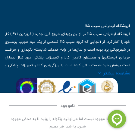
فروشگاه اینترنتی سیب 115
فروشگاه اینترنتی سیب 115 در اولین روزهای شروع قرن جدید ( فروردین 1401) کار
خود را آغاز کرد. از آنجایی که گروه سیب 115 قسمتی از یک تیم مجرب پرستاری
در شهرجهانی یزد بوده است و سال‌ها در ارائه خدمات شایسته نگهداری و مراقبت
حرفه‌ای (پرستاری) و همینطور تامین کالا و تجهیزات پزشکی مورد نیاز بیماران
تحت پوشش خود خدمت‌رسانی کرده است با ویژگی‌های کالا و تجهیزات پزشکی و
مشاهده بیشتر
برترین برندهای موجود در بازار اطلاعات بسیار ارزشمندی را دارا می‌باشد
آدرس: یزد، خیابان کاشانی، روبروی بیمارستان بهمن | تلفن همراه: 09136243383
| تلفن تماس : 36333383-035 | ایمیل: Info@Sib115.com
ناموجود
©
کلیه حقوق این سایت متعلق به سیب 115 (
فروشگاه لوازم پزشکی سیب 115
) است، توسعه و
این کالا فعلا موجود نیست اما می‌توانید زنگوله را بزنید تا به محض موجود
کدنویسی توسط
سپکام سیستم
شدن، به شما خبر دهیم