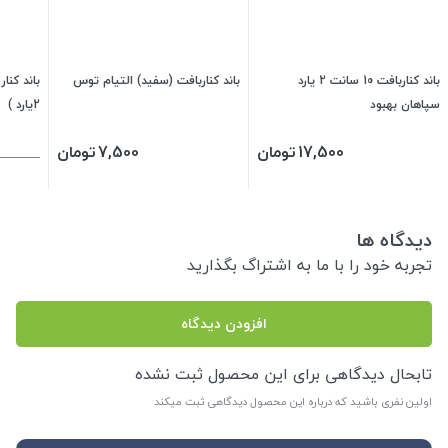
باند کناربافت 10 سانت 2 یارد
باند کناربافت (سفید) التیام توس
سپاهان بهبود
2یارد )
17,500
تومان
7,500
تومان
دیدگاه ها
تجربه خود را با ما به اشتراگ بگذارید
افزودن دیدگاه
تابحال دیدگاهی برای این محصول ثبت نشده
اولین نفری باشید که درباره این محصول دیدگاهی ثبت میکند