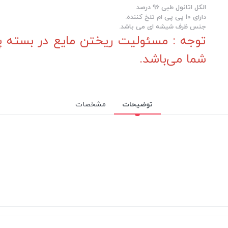
الکل اتانول طبی 96 درصد
دارای 10 پی پی ام تلخ کننده.
جنس ظرف شیشه ای می باشد.
توجه : مسئولیت ریختن مایع در بسته پ
شما می‌باشد.
توضیحات
مشخصات