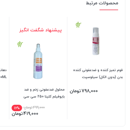
محصولات مرتبط
پیشنهاد شگفت انگیز
فوم تمیز کننده و ضدعفونی کننده
دهانش
بدن (بدون الکل) سیلوسپت
00ML
محلول ضدعفونی زخم و ضد
798,000
تومان
بایوفیلم کلینا 250 سی سی
499,000
تومان
16%
419,000
تومان