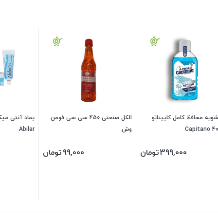
ویه محافظ کامل کاپیتانو
الکل صنعتی 450 سی سی فومن
Capitano 4
وش
Abilar
399,000
تومان
99,000
تومان