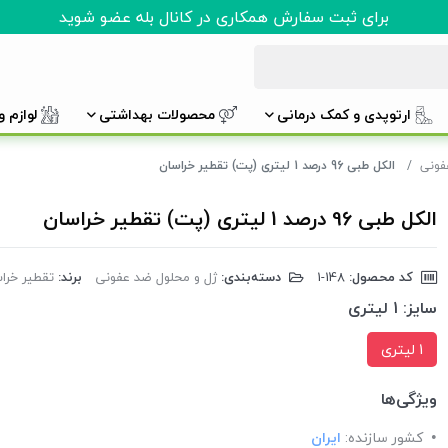
برای ثبت سفارش همکاری در کانال بله عضو شوید
ارتوپدی و کمک درمانی
محصولات بهداشتی
لوازم 
فونی
الکل طبی 96 درصد 1 لیتری (پت) تقطیر خراسان
الکل طبی 96 درصد 1 لیتری (پت) تقطیر خراسان
کد محصول:
‎1-148
دسته‌بندی:
ژل و محلول ضد عفونی
برند:
تقطیر خرا
سایز:
1 لیتری
1 لیتری
ویژگی‌ها
کشور سازنده:
ایران