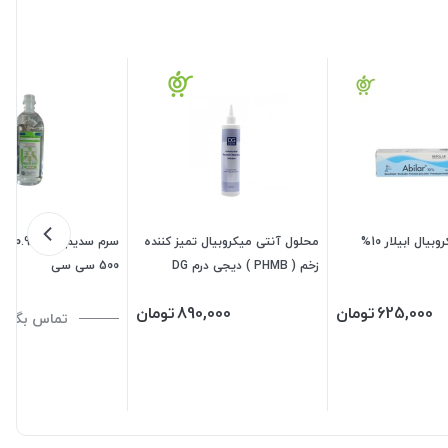
پماد آنتی میکروبیال ابیلار 10%
محلول آنتی میکروبیال تمیز کننده
سرم سد
زخم ( PHMB ) دیجی درم DG
500 سی سی
DERM
625,000
تومان
890,000
تومان
تماس بگیری