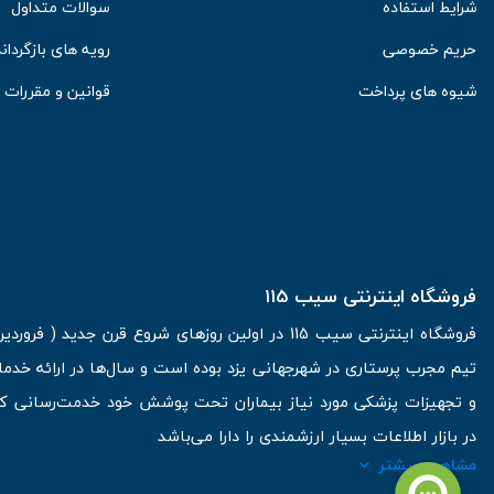
شرایط استفاده
سوالات متداول
حریم خصوصی
رویه های بازگرداند
شیوه های پرداخت
قوانین و مقررات
فروشگاه اینترنتی سیب 115
تیم مجرب پرستاری در شهرجهانی یزد بوده است و سال‌ها در ارائه خدما
و تجهیزات پزشکی مورد نیاز بیماران تحت پوشش خود خدمت‌رسانی کرده
در بازار اطلاعات بسیار ارزشمندی را دارا می‌باشد
مشاهده بیشتر
آدرس: یزد، خیابان کاشانی، روبروی بیمارستان بهمن | تلفن همراه: 09136243383 | تلفن تماس : 36333383-035 | ایمیل: Info@Sib115.com