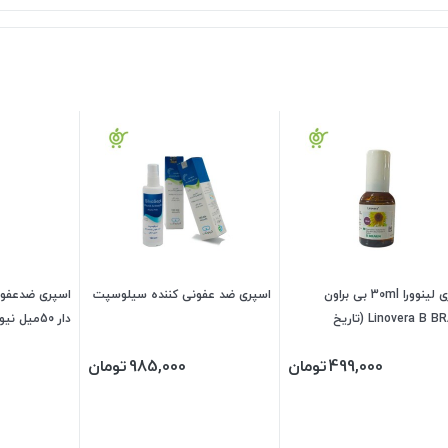
اسپری لینوورا 30ml بی براون
اسپری ضد عفونی کننده سیلوسپت
اسپری ضدعفونی
Linovera B BRAUN (تاریخ
دار 50میل نیواشا NANO NIVASHA
202
499,000
تومان
985,000
تومان