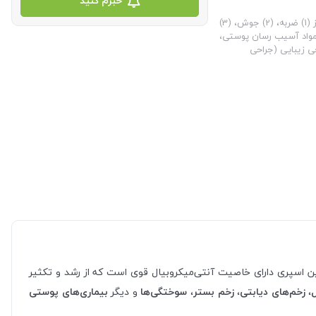
خبرم کنید
اسپری نیواشا به‌منظور درمان آسیب‌های پوستی و ترمیم آثار به جای مانده از (1) ضربه، (2) جوش، (3)
، (5) انواع بیماری های پوستی، (6) تماس با مواد آسیب رسان پوستی،
 پس از عمل‌های جراحی زیبایی (جراحی
این اسپری دارای خاصیت آنتی‌میکروبیال قوی است که از رشد و تکثیر
،
زخم‌های دیابتی
،
زخم بستر
،
سوختگی‌ها
و دیگر
بیماری‌های پوستی