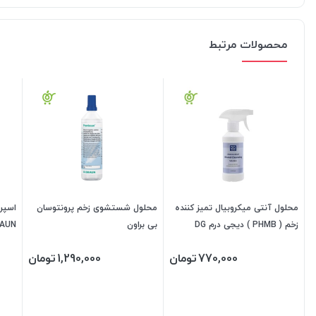
محصولات مرتبط
محلول آنتی میکروبیال تمیز کننده
محلول شستشوی زخم پرونتوسان
زخم ( PHMB ) دیجی درم DG
بی براون
6.10)
DERM
770,000
تومان
1,290,000
تومان