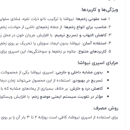
ویژگی‌ها و کاربردها:
ضد عفونی زخم‌ها:
نیواشا با ترکیب نانو ذرات نقره، غشای سلولی ب
مناسب برای انواع زخم‌ها:
از جمله زخم‌های ناشی از حوادث، زخم
کاهش التهاب و تسریع ترمیم:
با افزایش جریان خون در محل زخم
استفاده آسان:
نیواشا بدون ایجاد سوزش یا تحریک بر روی زخم 
کاربردهای متنوع:
علاوه بر زخم‌ها و سوختگی‌ها، این اسپری برا
مزایای اسپری نیواشا:
بدون مشابه داخلی و خارجی:
اسپری نیواشا یکی از محصولات بی
تسریع در بهبودی:
استفاده از این محصول می‌تواند زمان درمان زخم‌ها را تا 100% کاهش دهد و بیمار را از بستری طولا
کاهش درد و خارش:
بر خلاف بسیاری از پمادهای مشابه که با
مؤثر در تقویت سیستم ایمنی موضع زخم:
با افزایش ویسکوزی
روش مصرف:
برای استفاده از اسپری نیواشا، کافی است روزانه 2 تا 3 بار آن را بر روی زخم یا محل آلوده پوست اسپری کنید.