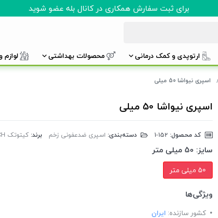
برای ثبت سفارش همکاری در کانال بله عضو شوید
ارتوپدی و کمک درمانی
محصولات بهداشتی
لوازم 
اسپری نیواشا 50 میلی
اسپری نیواشا 50 میلی
کد محصول:
‎1-152
دسته‌بندی:
اسپری ضدعفونی زخم
برند:
کیتوتک CHITOTECH
سایز:
50 میلی متر
50 میلی متر
ویژگی‌ها
کشور سازنده:
ایران