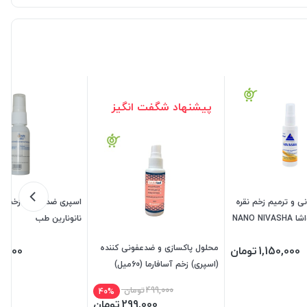
پیشنهاد شگفت انگیز
 و ترمیم زخم نقره
اسپری
نانونارین طب
محلول پاکسازی و ضدعفونی کننده
1,150,000
تومان
7,000
(اسپری) زخم آسافارما (60میل)
(تاریخ 2026/12)
499,000
تومان
40%
299,000
تومان