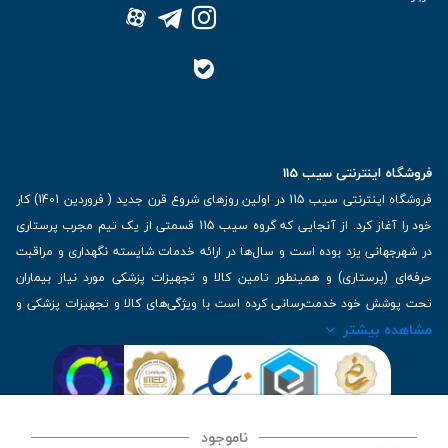
فروشگاه اینترنتی سیب 115
فروشگاه اینترنتی سیب 115 در اولین روزهای شروع قرن جدید ( فروردین 1401) کار
خود را آغاز کرد. از آنجایی که گروه سیب 115 قسمتی از یک تیم مجرب پرستاری
در شهرجهانی یزد بوده است و سال‌ها در ارائه خدمات شایسته نگهداری و مراقبت
حرفه‌ای (پرستاری) و همینطور تامین کالا و تجهیزات پزشکی مورد نیاز بیماران
تحت پوشش خود خدمت‌رسانی کرده است با ویژگی‌های کالا و تجهیزات پزشکی و
مشاهده بیشتر
برترین برندهای موجود در بازار اطلاعات بسیار ارزشمندی را دارا می‌باشد
آدرس: یزد، خیابان کاشانی، روبروی بیمارستان بهمن | تلفن همراه: 09136243383
| تلفن تماس : 36333383-035 | ایمیل: Info@Sib115.com
ناموجود