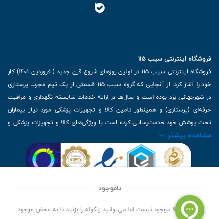
فروشگاه اینترنتی سیب 115
فروشگاه اینترنتی سیب 115 در اولین روزهای شروع قرن جدید ( فروردین 1401) کار
خود را آغاز کرد. از آنجایی که گروه سیب 115 قسمتی از یک تیم مجرب پرستاری
در شهرجهانی یزد بوده است و سال‌ها در ارائه خدمات شایسته نگهداری و مراقبت
حرفه‌ای (پرستاری) و همینطور تامین کالا و تجهیزات پزشکی مورد نیاز بیماران
تحت پوشش خود خدمت‌رسانی کرده است با ویژگی‌های کالا و تجهیزات پزشکی و
مشاهده بیشتر
برترین برندهای موجود در بازار اطلاعات بسیار ارزشمندی را دارا می‌باشد
آدرس: یزد، خیابان کاشانی، روبروی بیمارستان بهمن | تلفن همراه: 09136243383
| تلفن تماس : 36333383-035 | ایمیل: Info@Sib115.com
ناموجود
©
کلیه حقوق این سایت متعلق به سیب 115 (
فروشگاه لوازم پزشکی سیب 115
) است، توسعه و
این کالا فعلا موجود نیست اما می‌توانید زنگوله را بزنید تا به محض موجود
کدنویسی توسط
سپکام سیستم