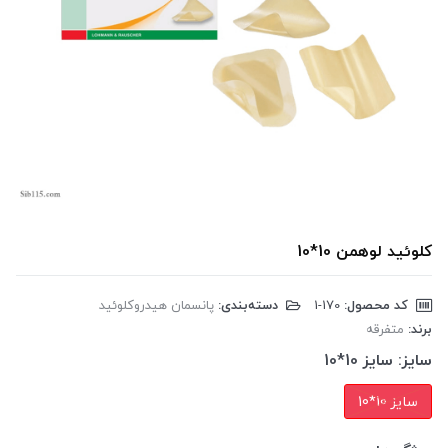
کلوئید لوهمن 10*10
کد محصول:
‎1-170
دسته‌بندی:
پانسمان هیدروکلوئید
برند:
متفرقه
سایز:
سایز 10*10
سایز 10*10