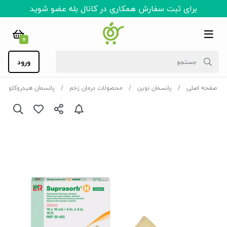
برای ثبت سفارش همکاری در کانال بله عضو شوید
0
ورود
صفحه اصلی
پانسمان نوین
محصولات درمان زخم
پانسمان هیدروکلوئید