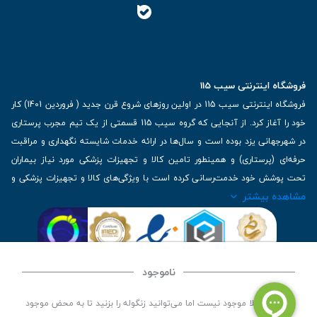
فروشگاه اینترنتی سیب 115
فروشگاه اینترنتی سیب 115 در اولین روزهای شروع قرن جدید ( فروردین 1401) کار
خود را آغاز کرد. از آنجایی که گروه سیب 115 قسمتی از یک تیم مجرب پرستاری
در شهرجهانی یزد بوده است و سال‌ها در ارائه خدمات شایسته نگهداری و مراقبت
حرفه‌ای (پرستاری) و همینطور تامین کالا و تجهیزات پزشکی مورد نیاز بیماران
تحت پوشش خود خدمت‌رسانی کرده است با ویژگی‌های کالا و تجهیزات پزشکی و
مشاهده بیشتر
برترین برندهای موجود در بازار اطلاعات بسیار ارزشمندی را دارا می‌باشد
آدرس: یزد، خیابان کاشانی، روبروی بیمارستان بهمن | تلفن همراه: 09136243383
| تلفن تماس : 36333383-035 | ایمیل: Info@Sib115.com
ناموجود
©
کلیه حقوق این سایت متعلق به سیب 115 (
فروشگاه لوازم پزشکی سیب 115
) است، توسعه و
این کالا فعلا موجود نیست اما می‌توانید زنگوله را بزنید تا به محض موجود
کدنویسی توسط
سپکام سیستم