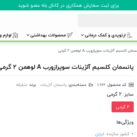
برای ثبت سفارش همکاری در کانال بله عضو شوید
ارتوپدی و کمک درمانی
محصولات بهداشتی
لوازم 
مان کلسیم آلژینات سوپرازورب A لوهمن 2 گرمی
پانسمان کلسیم آلژینات سوپرازورب A لوهمن 2 گرمی
کد محصول:
‎1-172
دسته‌بندی:
پانسمان آلژینات
برند:
متفرقه
سایز:
2 گرمی
2 گرمی
ویژگی‌ها
کشور سازنده:
ایران