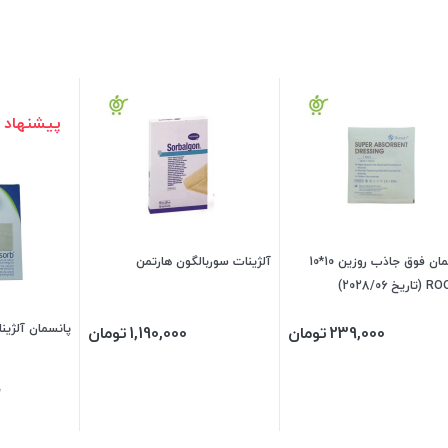
پیشنهاد 
پانسمان فوق جاذب روزین 10*10
آلژینات سوربالگون هارتمن
خ 2028/06)
پانسمان آلژینا
239,000
تومان
1,190,000
تومان
0