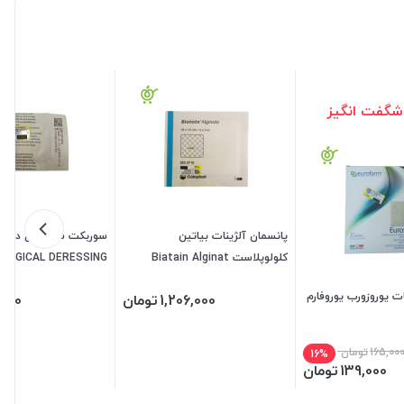
شگفت انگیز
پانسمان آلژینات بیاتین
سوربکت سرجیکال درسی
کلولوپلاست Biatain Alginat
SURGICAL DERESSING
ت یوروزورب یوروفارم
1,206,000
تومان
,900
165,00
تومان
16%
139,000
تومان