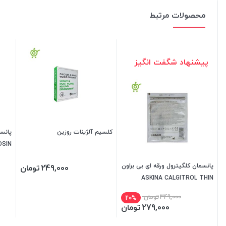
محصولات مرتبط
پیشنهاد شگفت انگیز
کلسیم آلژینات روزین
ROOSIN (تاری
پانسمان کلگیترول ورقه ای بی براون
249,000
تومان
ASKINA CALGITROL THIN
BBRAUN
349,000
تومان
20%
279,000
تومان