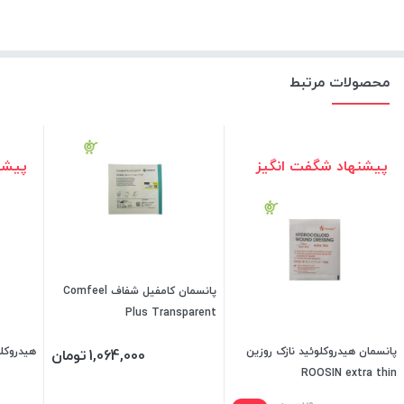
محصولات مرتبط
پیشنهاد شگفت انگیز
پیشن
پانسمان کامفیل شفاف Comfeel
Plus Transparent
پانسمان هیدروکلوئید نازک روزین
هیدروکلوئ
1,064,000
تومان
ROOSIN extra thin