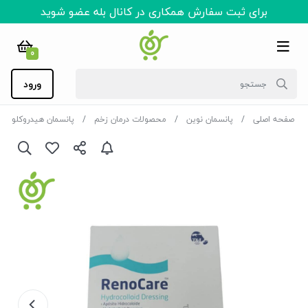
برای ثبت سفارش همکاری در کانال بله عضو شوید
0
ورود
صفحه اصلی
پانسمان نوین
محصولات درمان زخم
پانسمان هیدروکلوئید