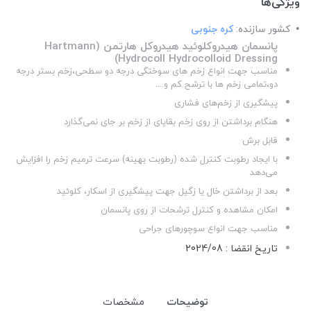
ویژگی‌ها
کشور سازنده:
کره جنوبی
پانسمان هیدروکلوئید هیدروکل هارتمن (Hartmann
Hydrocoll Hydrocolloid Dressing)
مناسب جهت انواع زخم های سوختگی درجه دو سطحی،زخم بستر درجه
دو،تمامی زخم ها با ترشح کم و....
پیشگیری از زخم‌های فشاری
هنگام برداشتن از روی زخم بقایای از زخم بر جای نمی‌گذارد
قابل برش
با ایجاد رطوبت کنترل شده (رطوبت بهینه) سرعت ترمیم زخم را افزایش
می‌دهد
بعد از برداشتن خال یا زگیل جهت پیشگیری از اسکار، کلوئید
امکان مشاهده و کنترل ترشحات از روی پانسمان
مناسب جهت انواع سوچورهای جراحی
تاریخ انقضا : 2024/08
توضیحات
مشخصات