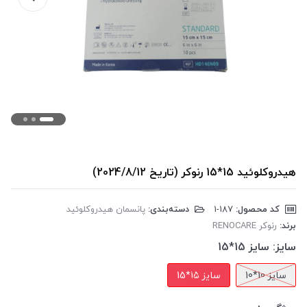
هیدروکلوئید 15*15 رنوکر (تاریخ 2024/8/12)
کد محصول:
‎1-187
دسته‌بندی:
پانسمان هیدروکلوئید
برند:
رنوکر RENOCARE
سایز:
سایز 15*15
سایز 10*10
سایز 15*15